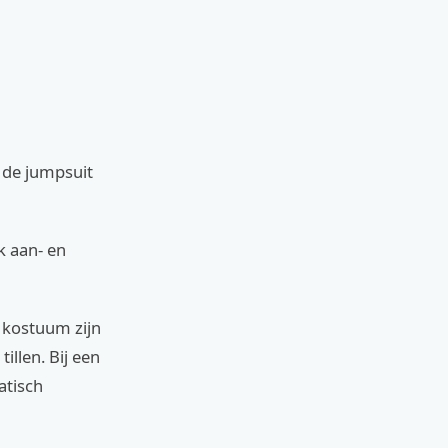
t de jumpsuit
k aan- en
 kostuum zijn
illen. Bij een
atisch