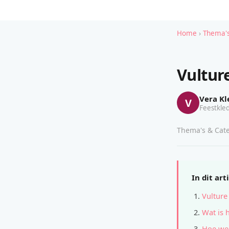
Home
›
Thema's
Vultur
Vera Kl
V
Feestkled
Thema's & Cate
In dit art
Vulture
Wat is 
Hoe wer