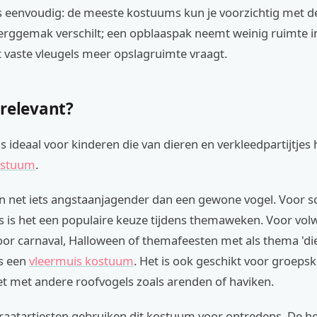
 eenvoudig: de meeste kostuums kun je voorzichtig met d
rggemak verschilt; een opblaaspak neemt weinig ruimte in,
vaste vleugels meer opslagruimte vraagt.
 relevant?
s ideaal voor kinderen die van dieren en verkleedpartijtjes
ostuum
.
en net iets angstaanjagender dan een gewone vogel. Voor s
s is het een populaire keuze tijdens themaweken. Voor vol
oor carnaval, Halloween of themafeesten met als thema 'die
ls een
vleermuis kostuum
. Het is ook geschikt voor groep
t met andere roofvogels zoals arenden of haviken.
traatartiesten gebruiken dit kostuum voor optredens. De 