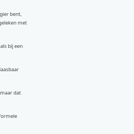
gier bent,
rgeleken met
ls bij een
laasbaar
, maar dat
formele