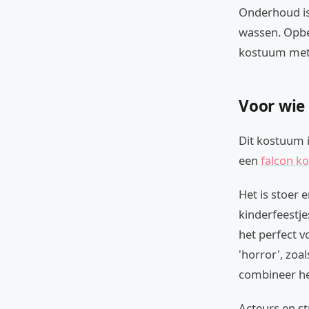
Onderhoud is
wassen. Opbe
kostuum met 
Voor wie
Dit kostuum i
een
falcon k
Het is stoer 
kinderfeestje
het perfect v
'horror', zoa
combineer he
Acteurs en s