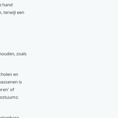
e hand
 terwijl een
 houden, zoals
cholen en
wassenen is
ren' of
skostuums:
herkenbare