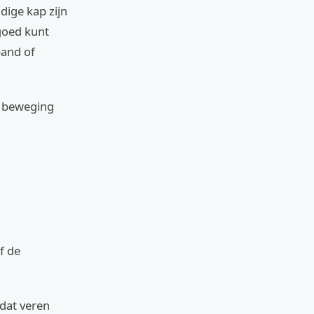
dige kap zijn
goed kunt
band of
l beweging
f de
dat veren