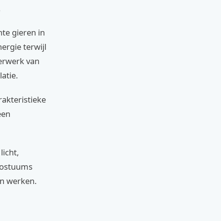
.
te gieren in
rgie terwijl
terwerk van
atie.
akteristieke
een
licht,
 kostuums
en werken.