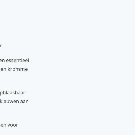
r.
en essentieel
op en kromme
opblaasbaar
 klauwen aan
pen voor