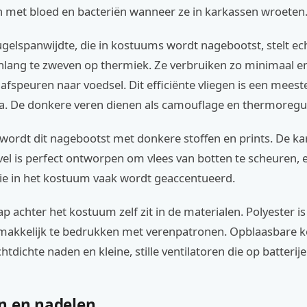
 met bloed en bacteriën wanneer ze in karkassen wroeten
gelspanwijdte, die in kostuums wordt nagebootst, stelt ech
nlang te zweven op thermiek. Ze verbruiken zo minimaal ene
fspeuren naar voedsel. Dit efficiënte vliegen is een mees
. De donkere veren dienen als camouflage en thermoregul
ordt dit nagebootst met donkere stoffen en prints. De kar
l is perfect ontworpen om vlees van botten te scheuren, 
ie in het kostuum vaak wordt geaccentueerd.
 achter het kostuum zelf zit in de materialen. Polyester is 
 makkelijk te bedrukken met verenpatronen. Opblaasbare
htdichte naden en kleine, stille ventilatoren die op batterij
n en nadelen