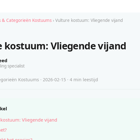
 & Categorieën Kostuums
› Vulture kostuum: Vliegende vijand
e kostuum: Vliegende vijand
eed
ing specialist
gorieën Kostuums · 2026-02-15 · 4 min leestijd
ikel
 kostuum: Vliegende vijand
het?
kt het precies?