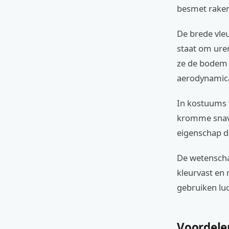
besmet raken
De brede vleu
staat om ure
ze de bodem a
aerodynamica
In kostuums w
kromme snave
eigenschap d
De wetenschap
kleurvast en
gebruiken luc
Voordele