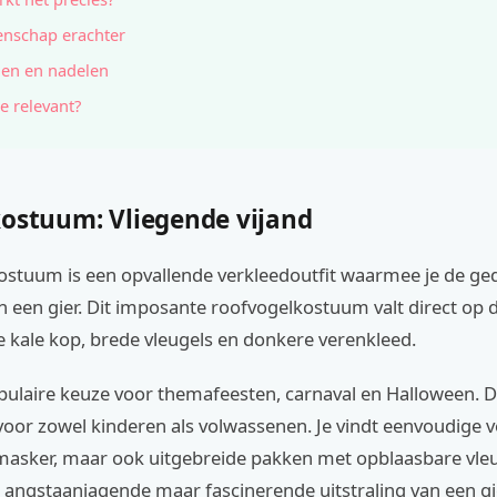
nschap erachter
en en nadelen
e relevant?
kostuum: Vliegende vijand
kostuum is een opvallende verkleedoutfit waarmee je de ge
een gier. Dit imposante roofvogelkostuum valt direct op d
kale kop, brede vleugels en donkere verenkleed.
pulaire keuze voor themafeesten, carnaval en Halloween. D
voor zowel kinderen als volwassenen. Je vindt eenvoudige 
masker, maar ook uitgebreide pakken met opblaasbare vleu
 angstaanjagende maar fascinerende uitstraling van een gi