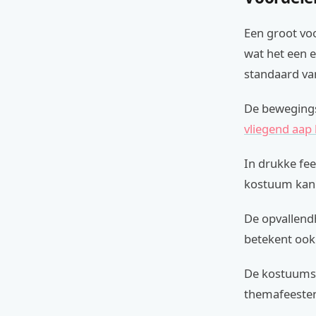
Een groot voo
wat het een e
standaard va
De bewegingsv
vliegend aap
In drukke fe
kostuum kan 
De opvallendh
betekent ook 
De kostuums 
themafeeste