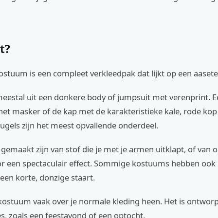
t?
ostuum is een compleet verkleedpak dat lijkt op een aasete
eestal uit een donkere body of jumpsuit met verenprint. E
 het masker of de kap met de karakteristieke kale, rode k
eugels zijn het meest opvallende onderdeel.
emaakt zijn van stof die je met je armen uitklapt, of van 
or een spectaculair effect. Sommige kostuums hebben ook
een korte, donzige staart.
 kostuum vaak over je normale kleding heen. Het is ontwor
s, zoals een feestavond of een optocht.