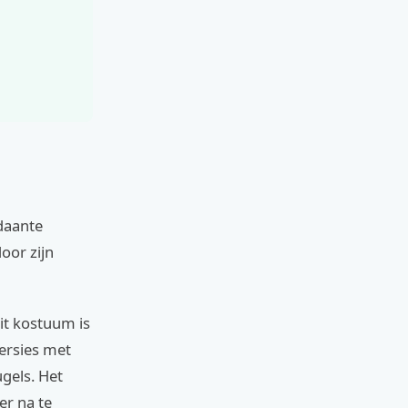
daante
oor zijn
it kostuum is
versies met
gels. Het
er na te