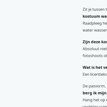
Zit je tusse
kostuum wa
Raadpleeg he
water wassen
Zijn deze ko
Absoluut niet
fotoshoots of
Wat is het 
Een licentiek
De pasvorm, m
berg ik mij
Hang het op e
vochtige rui