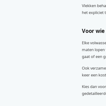
Vlekken behan
het expliciet 
Voor wie 
Elke volwasse
maten lopen v
gaat of een g
Ook verzamela
keer een kos
Kies dan voo
gedetailleerd