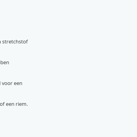
 stretchstof
bben
l voor een
of een riem.