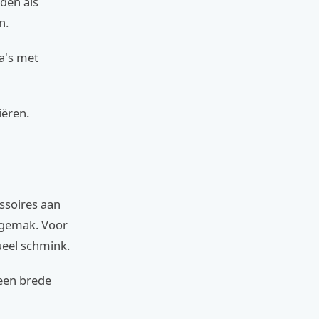
den als
n.
ca's met
iëren.
essoires aan
r gemak. Voor
eel schmink.
 een brede