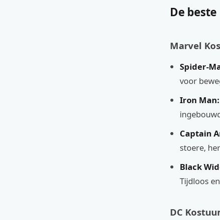
De beste 
Marvel Ko
Spider-M
voor beweg
Iron Man:
ingebouwde
Captain A
stoere, he
Black Wi
Tijdloos en
DC Kostuu