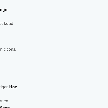
mijn
et koud
mic cons,
iger.
Hoe
ht en
lf een