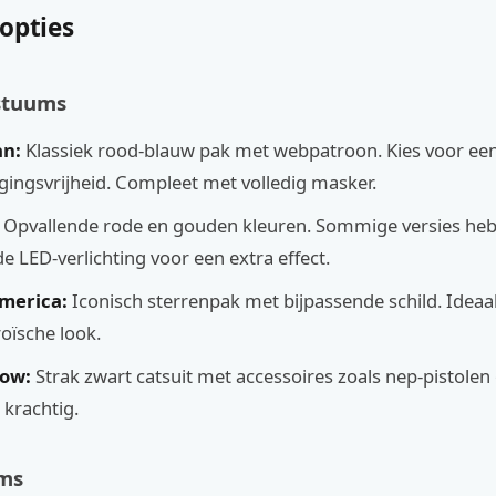
opties
stuums
an:
Klassiek rood-blauw pak met webpatroon. Kies voor een
ingsvrijheid. Compleet met volledig masker.
Opvallende rode en gouden kleuren. Sommige versies he
 LED-verlichting voor een extra effect.
merica:
Iconisch sterrenpak met bijpassende schild. Ideaa
roïsche look.
dow:
Strak zwart catsuit met accessoires zoals nep-pistolen 
 krachtig.
ms