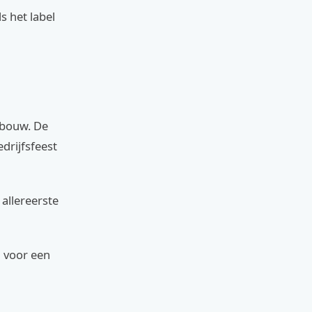
s het label
sbouw. De
drijfsfeest
allereerste
n voor een