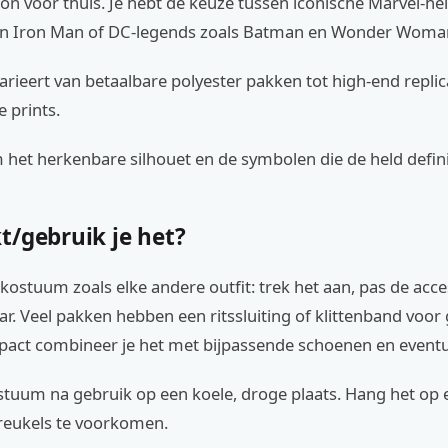
n voor thuis. Je hebt de keuze tussen iconische Marvel-hel
en Iron Man of DC-legends zoals Batman en Wonder Woma
varieert van betaalbare polyester pakken tot high-end repli
e prints.
 het herkenbare silhouet en de symbolen die de held defin
t/gebruik je het?
 kostuum zoals elke andere outfit: trek het aan, pas de acc
aar. Veel pakken hebben een ritssluiting of klittenband voo
act combineer je het met bijpassende schoenen en eventu
stuum na gebruik op een koele, droge plaats. Hang het op
eukels te voorkomen.