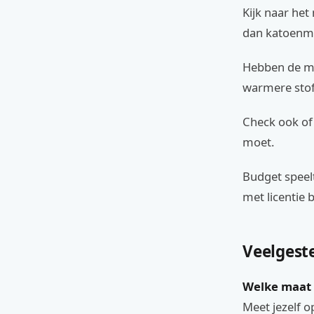
Kijk naar het
dan katoenmix
Hebben de ma
warmere stof 
Check ook of 
moet.
Budget speelt
met licentie b
Veelgest
Welke maat 
Meet jezelf o