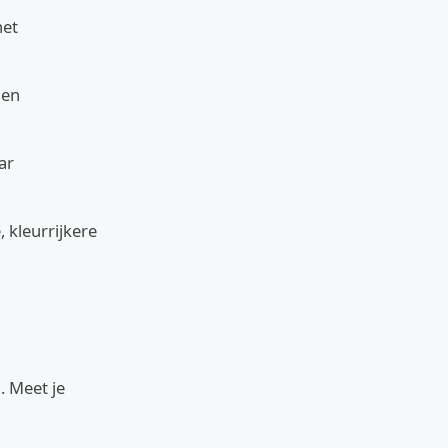
het
 en
ar
, kleurrijkere
. Meet je