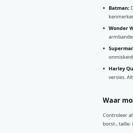
Batman:
D
kenmerken
Wonder 
armbanden
Superman
onmiskenb
Harley Qu
versies. Al
Waar moe
Controleer al
borst-, tail