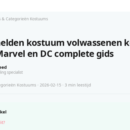
s & Categorieën Kostuums
elden kostuum volwassenen 
Marvel en DC complete gids
eed
ing specialist
gorieën Kostuums · 2026-02-15 · 3 min leestijd
ikel
it?