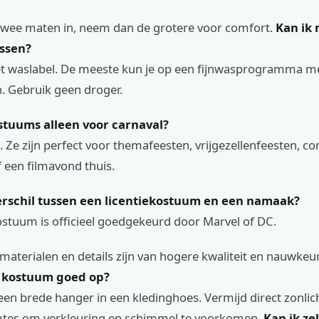
n twee maten in, neem dan de grotere voor comfort.
Kan ik 
ssen?
t waslabel. De meeste kun je op een fijnwasprogramma m
. Gebruik geen droger.
stuums alleen voor carnaval?
. Ze zijn perfect voor themafeesten, vrijgezellenfeesten, co
 een filmavond thuis.
verschil tussen een licentiekostuum en een namaak?
ostuum is officieel goedgekeurd door Marvel of DC.
aterialen en details zijn van hogere kwaliteit en nauwkeur
n kostuum goed op?
en brede hanger in een kledinghoes. Vermijd direct zonlic
mtes om verkleuring en schimmel te voorkomen.
Kan ik ze