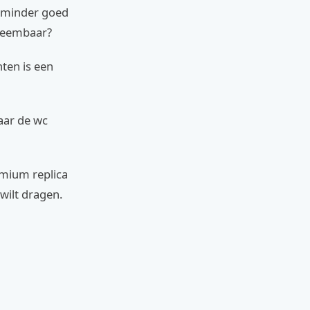
t minder goed
fneembaar?
ten is een
naar de wc
emium replica
 wilt dragen.