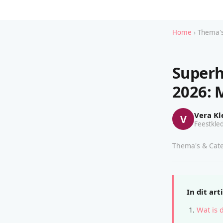
Home
› Thema'
Superh
2026: 
Vera Kl
V
Feestkled
Thema's & Cate
In dit art
Wat is d