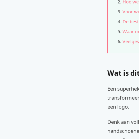
Hoe wer
Voor wi
De best
Waar mo
Veelges
Wat is di
Een superhel
transformeert
een logo.
Denk aan voll
handschoenen