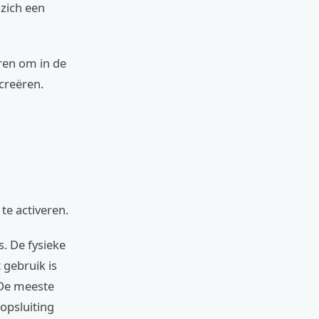
 zich een
eren om in de
creëren.
te activeren.
s. De fysieke
 gebruik is
 De meeste
opsluiting