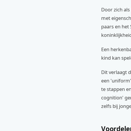
Door zich al
met eigenscha
paars en het 
koninklijkheid
Een herkenba
kind kan spe
Dit verlaagt 
een 'uniform'
te stappen en 
cognition' g
zelfs bij jong
Voordele