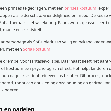
s een prinses te gedragen, met een
prinses kostuum
, exper
ppen als leiderschap, vriendelijkheid en moed. De keuze v
Sofia-thema is niet willekeurig. Paars wordt geassocieerd 
, magie en creativiteit.
ar personage als Sofia biedt een veilig en bekend kader w
len, met een
Sofia kostuum
.
de drempel voor fantasievol spel. Daarnaast heeft het aant
 of kostuum een psychologisch effect. Het helpt kinderen o
hun dagelijkse identiteit even los te laten. Dit proces, 'enc
enoemd, toont aan dat kleding onze houding en gedrag kan
e kinderen.
n en nadelen