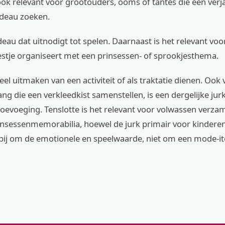
 ook relevant voor grootouders, ooms of tantes die een verj
adeau zoeken.
deau dat uitnodigt tot spelen. Daarnaast is het relevant voo
estje organiseert met een prinsessen- of sprookjesthema.
eel uitmaken van een activiteit of als traktatie dienen. Ook
ng die een verkleedkist samenstellen, is een dergelijke jur
oevoeging. Tenslotte is het relevant voor volwassen verza
rinsessenmemorabilia, hoewel de jurk primair voor kindere
rbij om de emotionele en speelwaarde, niet om een mode-i