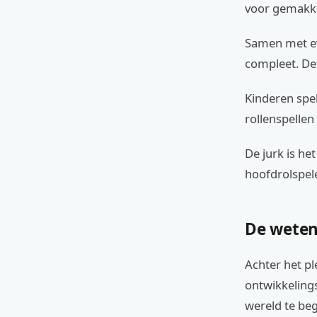
voor gemakkel
Samen met eve
compleet. De '
Kinderen spel
rollenspellen
De jurk is he
hoofdrolspeler
De weten
Achter het pl
ontwikkeling
wereld te beg