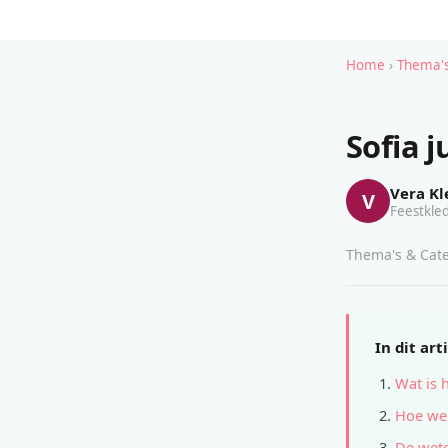
Home
›
Thema's
Sofia j
Vera Kl
V
Feestkled
Thema's & Cate
In dit art
Wat is 
Hoe wer
De wete