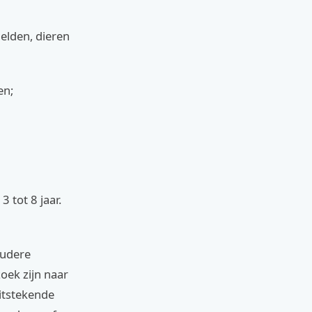
elden, dieren
en;
 tot 8 jaar.
oudere
oek zijn naar
itstekende