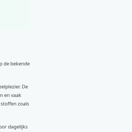
 op de bekende
elplezier. De
en en vaak
stoffen zoals
oor dagelijks