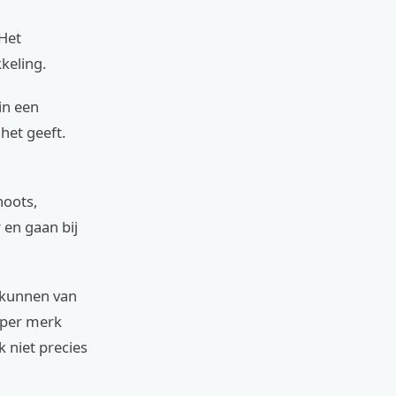
 Het
keling.
in een
het geeft.
hoots,
 en gaan bij
kunnen van
 per merk
k niet precies