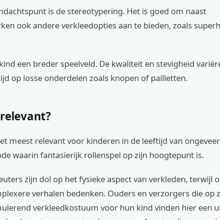
ndachtspunt is de stereotypering. Het is goed om naast
ken ook andere verkleedopties aan te bieden, zoals superh
 kind een breder speelveld. De kwaliteit en stevigheid variër
tijd op losse onderdelen zoals knopen of pailletten.
 relevant?
het meest relevant voor kinderen in de leeftijd van ongeveer 3
ode waarin fantasierijk rollenspel op zijn hoogtepunt is.
euters zijn dol op het fysieke aspect van verkleden, terwijl 
plexere verhalen bedenken. Ouders en verzorgers die op z
imulerend verkleedkostuum voor hun kind vinden hier een u