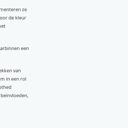
imenteren ze
oor de kleur
met
aarbinnen een
rekken van
m in een rol
lothed
 beïnvloeden,