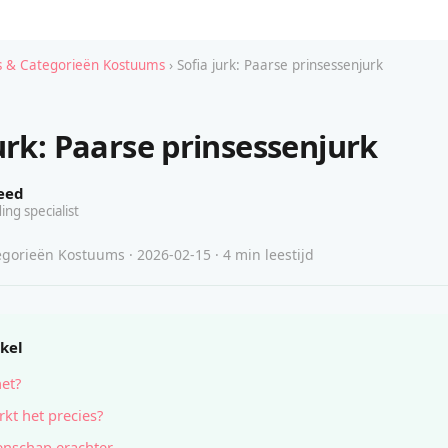
 & Categorieën Kostuums
› Sofia jurk: Paarse prinsessenjurk
urk: Paarse prinsessenjurk
eed
ing specialist
gorieën Kostuums · 2026-02-15 · 4 min leestijd
ikel
het?
kt het precies?
nschap erachter