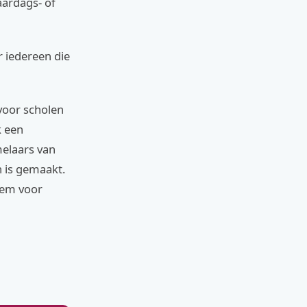
aardags- of
r iedereen die
 voor scholen
k een
melaars van
n is gemaakt.
tem voor