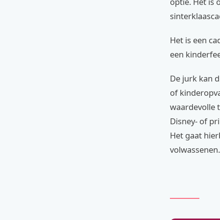
optie. Het is
sinterklaasc
Het is een ca
een kinderfe
De jurk kan d
of kinderopva
waardevolle t
Disney- of p
Het gaat hie
volwassenen.