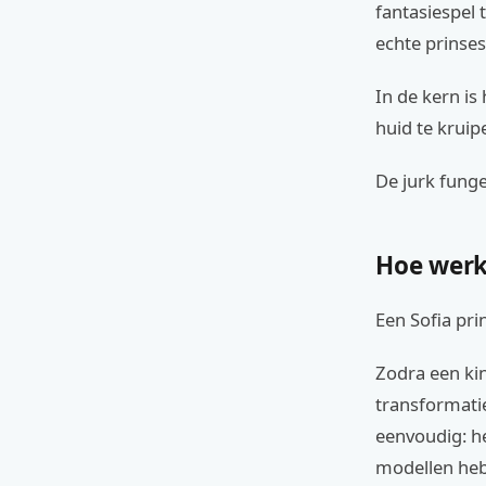
fantasiespel 
echte prinses
In de kern is
huid te kruip
De jurk funge
Hoe werk
Een Sofia pri
Zodra een kin
transformatie
eenvoudig: he
modellen hebb