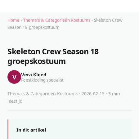
Home
›
Thema's & Categorieën Kostuums
› Skeleton Crew
Season 18 groepskostuum
Skeleton Crew Season 18
groepskostuum
Vera Kleed
V
Feestkleding specialist
Thema's & Categorieën Kostuums · 2026-02-15 · 3 min
leestijd
In dit artikel