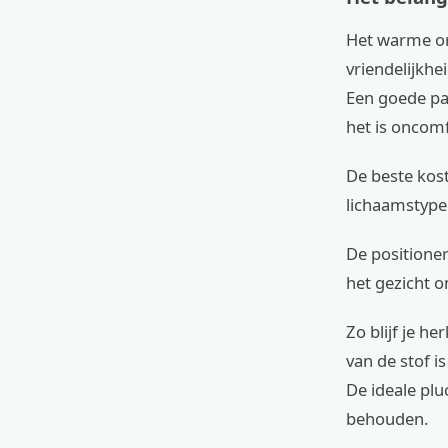
Het warme or
vriendelijkhei
Een goede pas
het is oncomf
De beste kost
lichaamstype
De positione
het gezicht o
Zo blijf je h
van de stof i
De ideale pl
behouden.