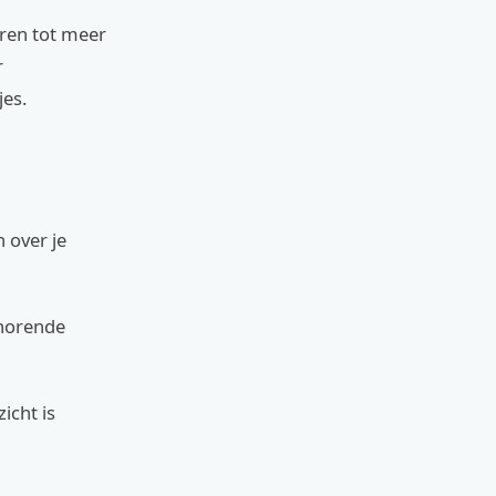
eren tot meer
r
jes.
 over je
ehorende
icht is