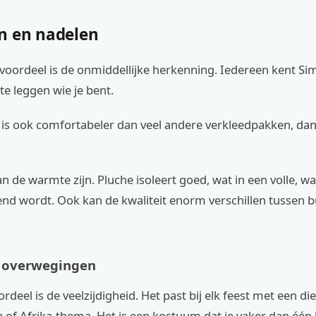
n en nadelen
voordeel is de onmiddellijke herkenning. Iedereen kent Sim
 te leggen wie je bent.
is ook comfortabeler dan veel andere verkleedpakken, dan
n de warmte zijn. Pluche isoleert goed, wat in een volle, 
nd wordt. Ook kan de kwaliteit enorm verschillen tussen b
e overwegingen
rdeel is de veelzijdigheid. Het past bij elk feest met een d
 of Afrika-thema. Het is een kostuum dat je vaker dan één