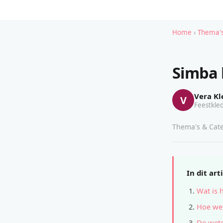
Home
›
Thema's
Simba 
Vera Kl
V
Feestkled
Thema's & Cate
In dit art
Wat is 
Hoe wer
De wete