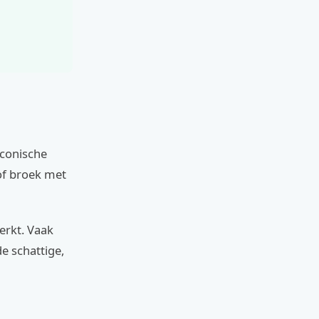
iconische
of broek met
erkt. Vaak
e schattige,