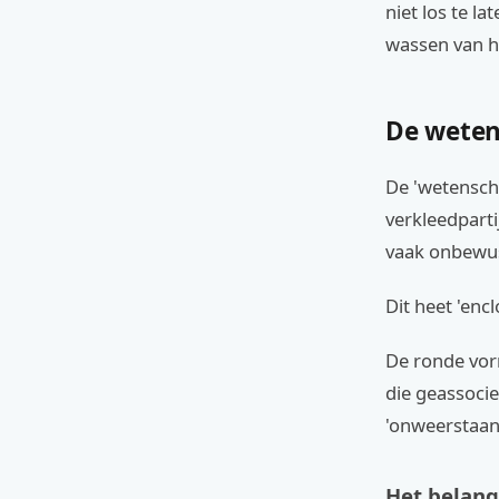
niet los te l
wassen van h
De weten
De 'wetensch
verkleedpart
vaak onbewus
Dit heet 'enc
De ronde vor
die geassoci
'onweerstaanb
Het belan