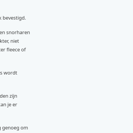
k bevestigd.
 en snorharen
ter, niet
er fleece of
es wordt
den zijn
an je er
vig genoeg om