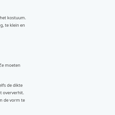
an het kostuum.
g, te klein en
 Ze moeten
lfs de dikte
t oververhit.
om de vorm te