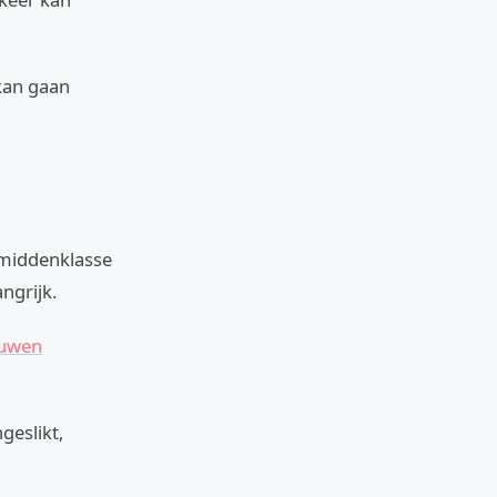
kan gaan
 middenklasse
ngrijk.
euwen
geslikt,