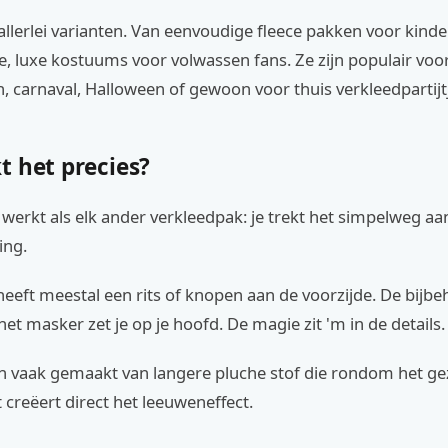
n allerlei varianten. Van eenvoudige fleece pakken voor kind
e, luxe kostuums voor volwassen fans. Ze zijn populair voo
 carnaval, Halloween of gewoon voor thuis verkleedpartijt
t het precies?
erkt als elk ander verkleedpak: je trekt het simpelweg aan
ing.
eeft meestal een rits of knopen aan de voorzijde. De bijb
et masker zet je op je hoofd. De magie zit 'm in de details.
n vaak gemaakt van langere pluche stof die rondom het gez
t creëert direct het leeuweneffect.