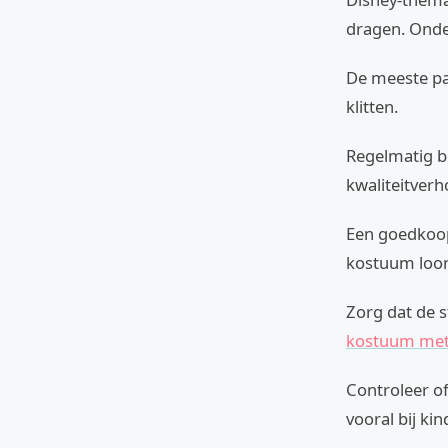
dragen. Onde
De meeste p
klitten.
Regelmatig bo
kwaliteitverh
Een goedkoop
kostuum loont
Zorg dat de st
kostuum met 
Controleer of
vooral bij ki