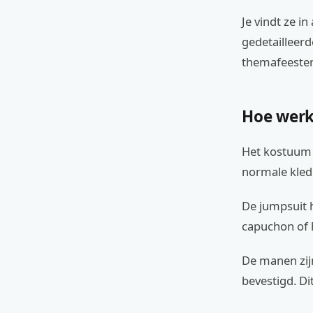
Je vindt ze i
gedetailleerd
themafeesten,
Hoe werk
Het kostuum w
normale kled
De jumpsuit h
capuchon of h
De manen zij
bevestigd. Di