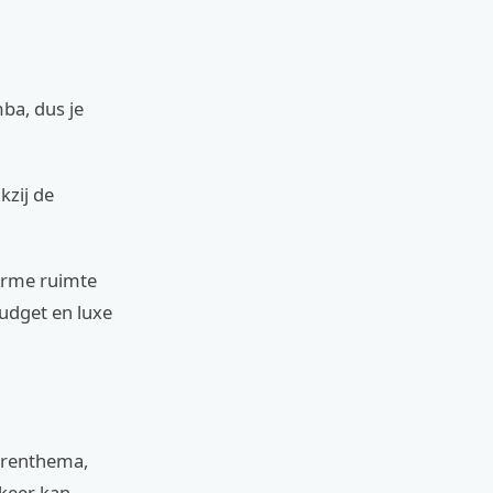
ba, dus je
kzij de
warme ruimte
udget en luxe
ierenthema,
 keer kan