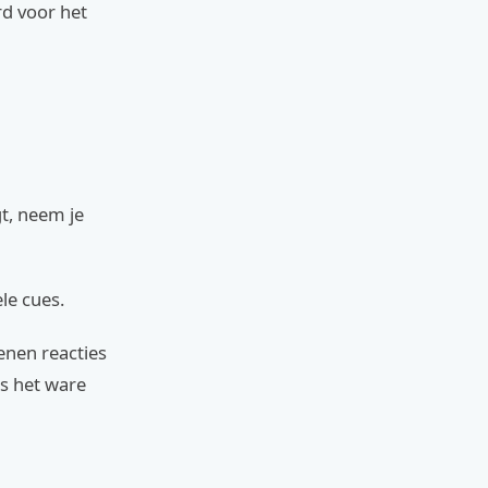
rd voor het
t, neem je
le cues.
enen reacties
s het ware