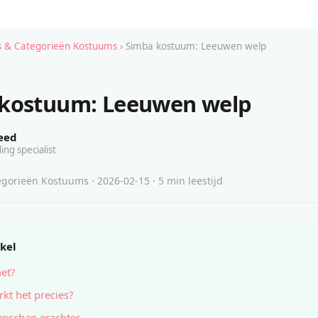
 & Categorieën Kostuums
› Simba kostuum: Leeuwen welp
kostuum: Leeuwen welp
eed
ing specialist
gorieën Kostuums · 2026-02-15 · 5 min leestijd
ikel
het?
kt het precies?
nschap erachter