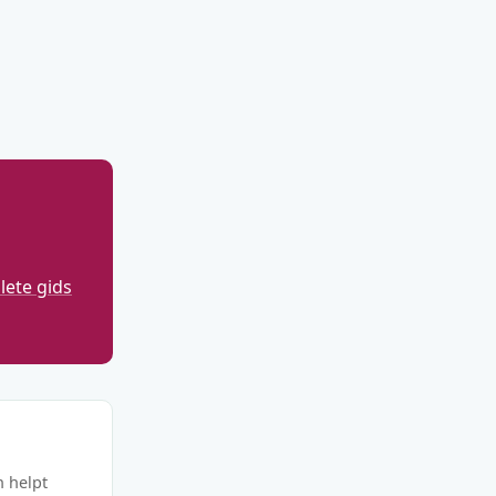
ete gids
n helpt