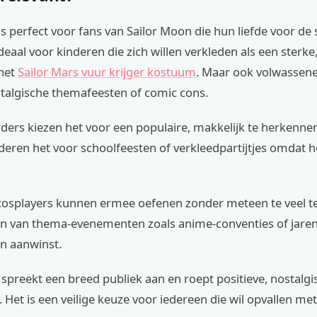
s perfect voor fans van Sailor Moon die hun liefde voor de s
 ideaal voor kinderen die zich willen verkleden als een sterk
 het
Sailor Mars vuur krijger kostuum
. Maar ook volwassene
stalgische themafeesten of comic cons.
ders kiezen het voor een populaire, makkelijk te herkennen
ren het voor schoolfeesten of verkleedpartijtjes omdat he
osplayers kunnen ermee oefenen zonder meteen te veel te
n van thema-evenementen zoals anime-conventies of jaren
en aanwinst.
preekt een breed publiek aan en roept positieve, nostalgi
 Het is een veilige keuze voor iedereen die wil opvallen me