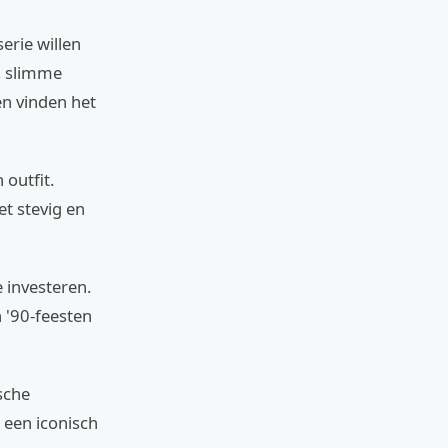
erie willen
e, slimme
n vinden het
 outfit.
t stevig en
 investeren.
 '90-feesten
sche
t een iconisch