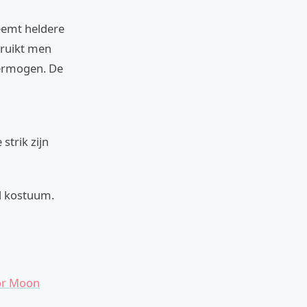
neemt heldere
bruikt men
vermogen. De
strik zijn
ol kostuum.
or Moon