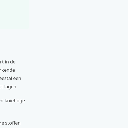
t in de
erkende
eestal een
t lagen.
 en kniehoge
re stoffen