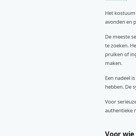
Het kostuum i
avonden en p
De meeste set
te zoeken. H
pruiken of in
maken.
Een nadeel i
hebben. De s
Voor serieuze
authentieke m
Voor wie