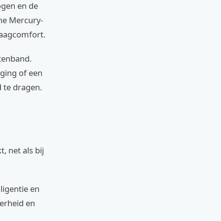
bogen en de
ne Mercury-
raagcomfort.
ttenband.
ging of een
d te dragen.
 net als bij
ligentie en
verheid en