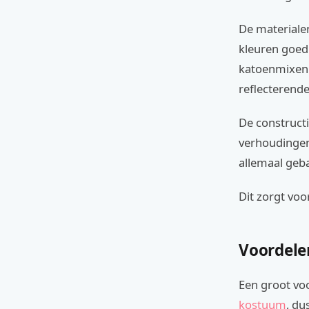
De materialen
kleuren goed
katoenmixen 
reflecterende
De construct
verhoudingen 
allemaal geba
Dit zorgt voo
Voordele
Een groot voo
kostuum
, du