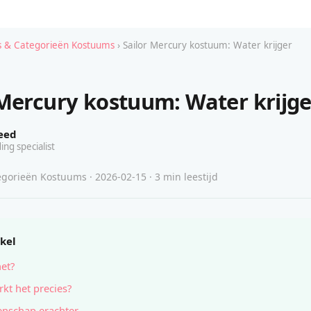
 & Categorieën Kostuums
› Sailor Mercury kostuum: Water krijger
 Mercury kostuum: Water krijge
eed
ing specialist
gorieën Kostuums · 2026-02-15 · 3 min leestijd
ikel
het?
kt het precies?
nschap erachter