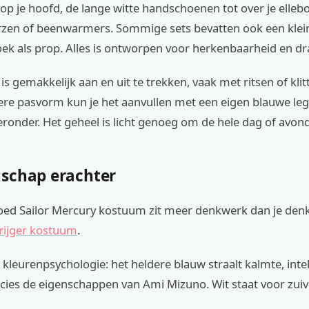
 op je hoofd, de lange witte handschoenen tot over je elle
rzen of beenwarmers. Sommige sets bevatten ook een klei
oek als prop. Alles is ontworpen voor herkenbaarheid en d
s gemakkelijk aan en uit te trekken, vaak met ritsen of kli
ere pasvorm kun je het aanvullen met een eigen blauwe leg
eronder. Het geheel is licht genoeg om de hele dag of avon
schap erachter
ed Sailor Mercury kostuum zit meer denkwerk dan je denkt,
rijger kostuum
.
j kleurenpsychologie: het heldere blauw straalt kalmte, intel
ecies de eigenschappen van Ami Mizuno. Wit staat voor zui