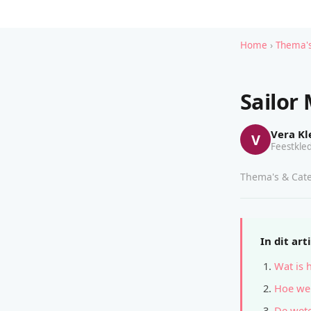
Home
›
Thema's
Sailor
Vera Kl
V
Feestkled
Thema's & Cate
In dit art
Wat is 
Hoe wer
De wete