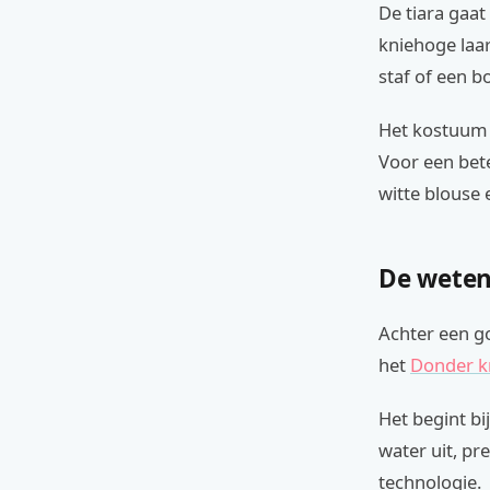
De tiara gaat
kniehoge laa
staf of een b
Het kostuum i
Voor een bet
witte blouse 
De weten
Achter een go
het
Donder k
Het begint bi
water uit, pr
technologie.