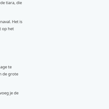
e tiara, die
naval. Het is
t op het
nage te
n de grote
voeg je de