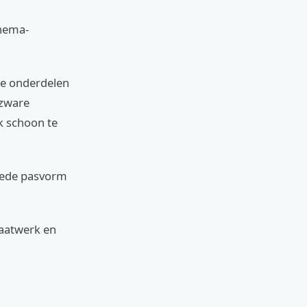
thema-
sse onderdelen
 zware
k schoon te
goede pasvorm
maatwerk en