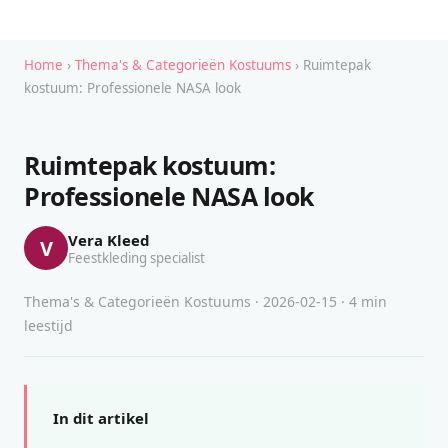
Home
›
Thema's & Categorieën Kostuums
› Ruimtepak
kostuum: Professionele NASA look
Ruimtepak kostuum:
Professionele NASA look
Vera Kleed
V
Feestkleding specialist
Thema's & Categorieën Kostuums · 2026-02-15 · 4 min
leestijd
In dit artikel