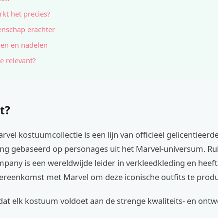
kt het precies?
nschap erachter
en en nadelen
e relevant?
t?
rvel kostuumcollectie is een lijn van officieel gelicentieerd
ing gebaseerd op personages uit het Marvel-universum. Ru
any is een wereldwijde leider in verkleedkleding en heeft
vereenkomst met Marvel om deze iconische outfits te prod
dat elk kostuum voldoet aan de strenge kwaliteits- en ont