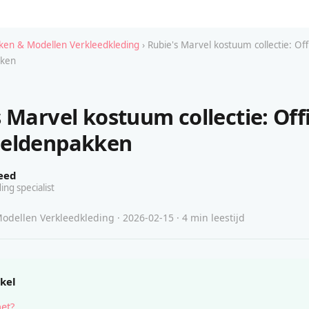
en & Modellen Verkleedkleding
› Rubie's Marvel kostuum collectie: Off
kken
 Marvel kostuum collectie: Offi
heldenpakken
eed
ing specialist
dellen Verkleedkleding · 2026-02-15 · 4 min leestijd
ikel
het?