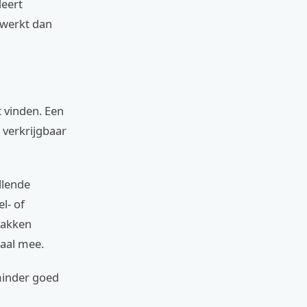
deert
ewerkt dan
 vinden. Een
 verkrijgbaar
llende
l- of
pakken
aal mee.
minder goed