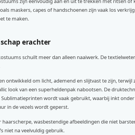
tuums zijn eenvoudig aan en uit te trekken met ritsen of 
oals maskers, capes of handschoenen zijn vaak los verkrij
eet te maken.
schap erachter
kostuums schuilt meer dan alleen naaiwerk. De textielwete
.
n ontwikkeld om licht, ademend en slijtvast te zijn, terwijl 
allic look van een superheldenpak nabootsen. De druktechn
 Sublimatieprinten wordt vaak gebruikt, waarbij inkt onde
ur in de vezels wordt geperst.
r haarscherpe, wasbestendige afbeeldingen die niet barste
fs niet na veelvuldig gebruik.