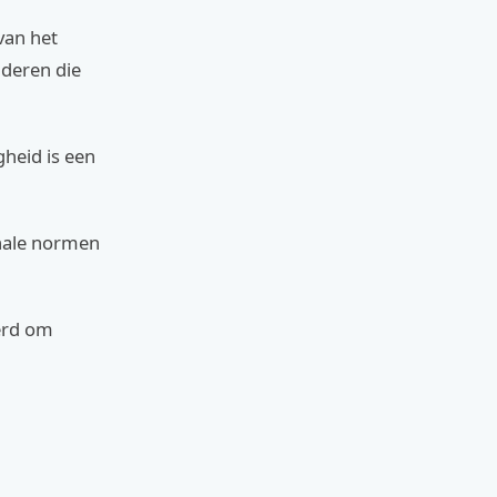
van het
nderen die
gheid is een
onale normen
erd om