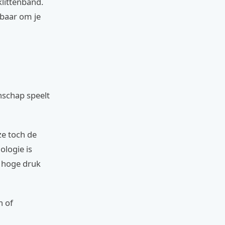
klittenband.
gbaar om je
nschap speelt
ze toch de
ologie is
r hoge druk
n of