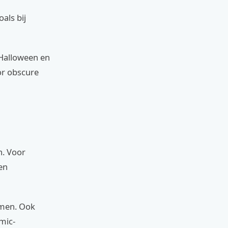
als bij
 Halloween en
or obscure
n. Voor
en
ormen. Ook
mic-