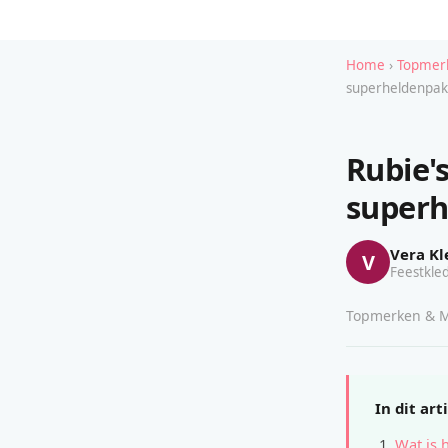
Home
›
Topmerk
superheldenpa
Rubie's
super
Vera Kl
V
Feestkled
Topmerken & Mo
In dit art
Wat is 