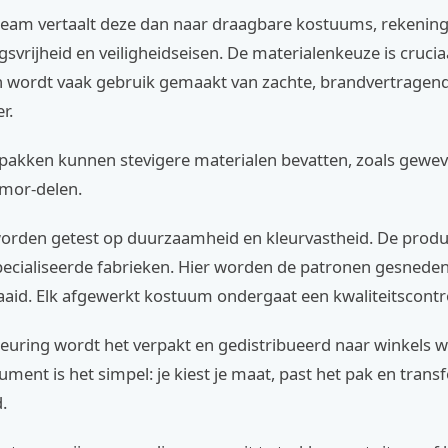
eam vertaalt deze dan naar draagbare kostuums, rekenin
vrijheid en veiligheidseisen. De materialenkeuze is crucia
 wordt vaak gebruik gemaakt van zachte, brandvertragend
r.
akken kunnen stevigere materialen bevatten, zoals geweve
mor-delen.
 worden getest op duurzaamheid en kleurvastheid. De produc
specialiseerde fabrieken. Hier worden de patronen gesneden
aaid. Elk afgewerkt kostuum ondergaat een kwaliteitscontr
euring wordt het verpakt en gedistribueerd naar winkels w
ment is het simpel: je kiest je maat, past het pak en transf
.