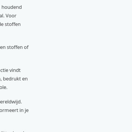
g houdend
al. Voor
e stoffen
n stoffen of
tie vindt
, bedrukt en
ole.
ereldwijd.
ormeert in je