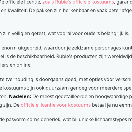
e officiële licentie,
zoals Rubie's officiële kostuums
, garan
t en kwaliteit. De pakken zijn herkenbaar en vaak beter afg
 zijn veilig en getest, wat vooral voor ouders belangrijk is.
is enorm uitgebreid, waardoor je zeldzame personages kunt
l is de beschikbaarheid. Rubie's-producten zijn wereldwijd
ilers en online.
iteitverhouding is doorgaans goed, met opties voor verschi
e kostuums zijn ook duurzaam genoeg voor meerdere spee
ten.
Nadelen:
De meest gedetailleerde en hoogwaardige 
g zijn. De
officiële licentie voor kostuums
betaal je nu eenm
 de pasvorm soms generiek, wat bij unieke lichaamstypes 