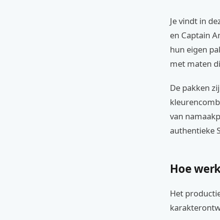
Je vindt in d
en Captain A
hun eigen pak
met maten di
De pakken zij
kleurencombin
van namaakpr
authentieke S
Hoe werk
Het productie
karakterontwe