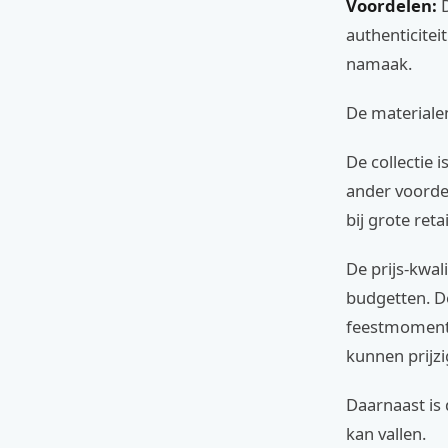
Voordelen:
D
authenticitei
namaak.
De materialen
De collectie 
ander voordee
bij grote reta
De prijs-kwal
budgetten. D
feestmomen
kunnen prijzi
Daarnaast is
kan vallen.