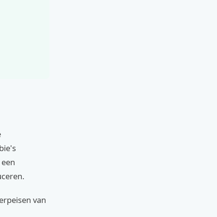
e
bie's
 een
uceren.
werpeisen van