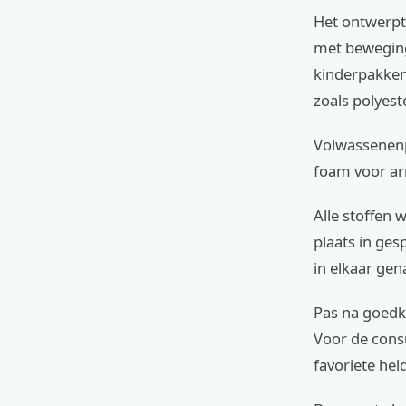
Het ontwerpt
met bewegings
kinderpakken
zoals polyeste
Volwassenenp
foam voor ar
Alle stoffen
plaats in ge
in elkaar gen
Pas na goedk
Voor de consu
favoriete held