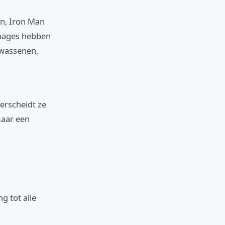
an, Iron Man
onages hebben
lwassenen,
derscheidt ze
maar een
g tot alle