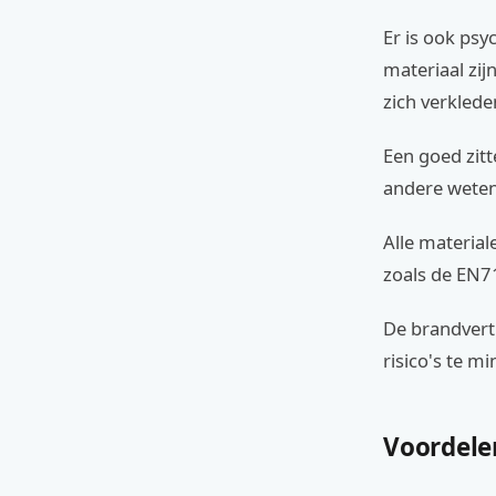
Er is ook ps
materiaal zi
zich verkled
Een goed zitt
andere wetens
Alle material
zoals de EN7
De brandvert
risico's te m
Voordele