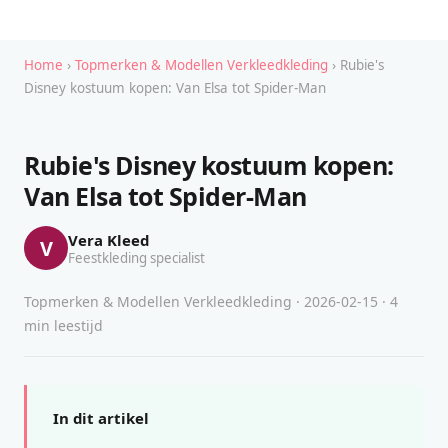
Home
›
Topmerken & Modellen Verkleedkleding
› Rubie's
Disney kostuum kopen: Van Elsa tot Spider-Man
Rubie's Disney kostuum kopen:
Van Elsa tot Spider-Man
Vera Kleed
V
Feestkleding specialist
Topmerken & Modellen Verkleedkleding · 2026-02-15 · 4
min leestijd
In dit artikel