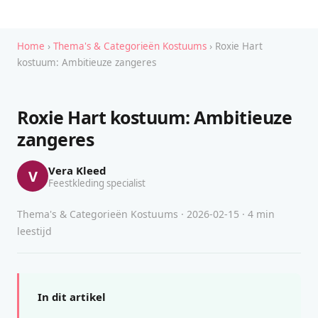
Home
›
Thema's & Categorieën Kostuums
› Roxie Hart
kostuum: Ambitieuze zangeres
Roxie Hart kostuum: Ambitieuze
zangeres
Vera Kleed
V
Feestkleding specialist
Thema's & Categorieën Kostuums · 2026-02-15 · 4 min
leestijd
In dit artikel