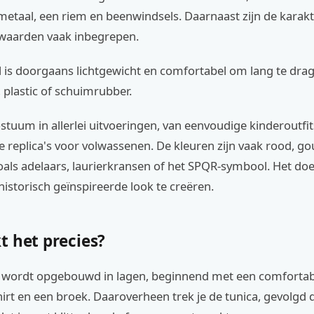
metaal, een riem en beenwindsels. Daarnaast zijn de karakt
zwaarden vaak inbegrepen.
l is doorgaans lichtgewicht en comfortabel om lang te dr
, plastic of schuimrubber.
kostuum in allerlei uitvoeringen, van eenvoudige kinderoutfit
e replica's voor volwassenen. De kleuren zijn vaak rood, gou
oals adelaars, laurierkransen of het SPQR-symbool. Het doe
historisch geïnspireerde look te creëren.
t het precies?
wordt opgebouwd in lagen, beginnend met een comfortabe
hirt en een broek. Daaroverheen trek je de tunica, gevolgd 