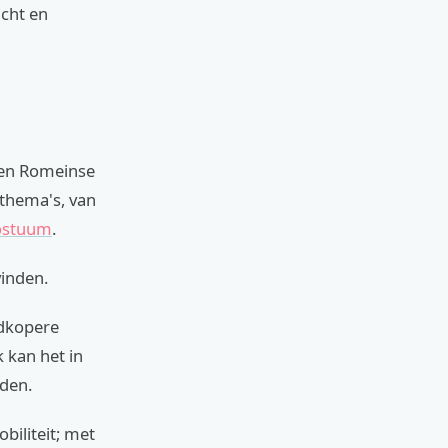
cht en
 een Romeinse
 thema's, van
kostuum
.
vinden.
edkopere
k kan het in
eden.
biliteit; met