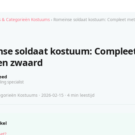
 & Categorieën Kostuums
› Romeinse soldaat kostuum: Compleet met 
se soldaat kostuum: Complee
 en zwaard
eed
ing specialist
gorieën Kostuums · 2026-02-15 · 4 min leestijd
ikel
het?