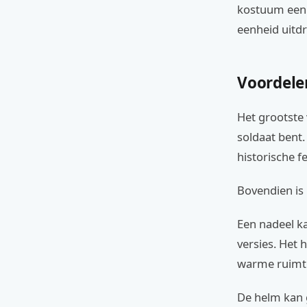
kostuum een 
eenheid uitdr
Voordele
Het grootste 
soldaat bent.
historische f
Bovendien is 
Een nadeel ka
versies. Het 
warme ruimte
De helm kan g