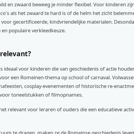
ild en zwaard beweeg je minder flexibel. Voor kinderen zij
sico's als het zwaard te hard is of de helm het zicht belemme
 voor gecertificeerde, kindvriendelijke materialen. Desondan
e en populaire verkleedkeuze.
 relevant?
s ideaal voor kinderen die van geschiedenis of actie houde
 voor een Romeinen-thema op school of carnaval. Volwass
mafeesten, cosplay-evenementen of historische re-enactmen
 voor toneelstukken of filmopnames.
het relevant voor leraren of ouders die een educatieve activi
tuum te dragen, maken ze de Romeinse geschiedenis leven