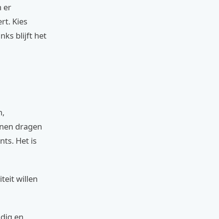
n er
rt. Kies
ks blijft het
n,
enen dragen
ts. Het is
teit willen
dig en