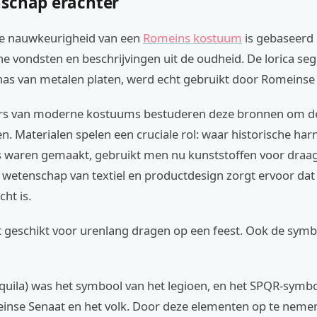
schap erachter
he nauwkeurigheid van een
Romeins kostuum
is gebaseerd
e vondsten en beschrijvingen uit de oudheid. De lorica se
as van metalen platen, werd echt gebruikt door Romeinse 
s van moderne kostuums bestuderen deze bronnen om de
en. Materialen spelen een cruciale rol: waar historische ha
ns waren gemaakt, gebruikt men nu kunststoffen voor dra
e wetenschap van textiel en productdesign zorgt ervoor da
cht is.
 geschikt voor urenlang dragen op een feest. Ook de symbo
aquila) was het symbool van het legioen, en het SPQR-symb
inse Senaat en het volk. Door deze elementen op te nemen,