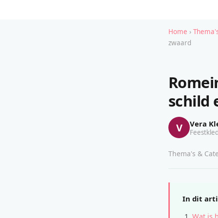
Home
›
Thema's
zwaard
Romein
schild
Vera Kl
V
Feestkled
Thema's & Cate
In dit art
Wat is 