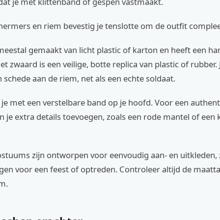
dat je met klittenband of gespen vastmaakt.
ermers en riem bevestig je tenslotte om de outfit comple
 meestal gemaakt van licht plastic of karton en heeft een h
t zwaard is een veilige, botte replica van plastic of rubber.
 schede aan de riem, net als een echte soldaat.
 je met een verstelbare band op je hoofd. Voor een authent
n je extra details toevoegen, zoals een rode mantel of een 
stuums zijn ontworpen voor eenvoudig aan- en uitkleden, z
gen voor een feest of optreden. Controleer altijd de maatt
m.