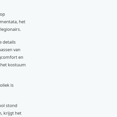
 op
gmentata, het
legionairs.
 details
rnassen van
agcomfort en
t het kostuum
liek is
ool stond
 krijgt het