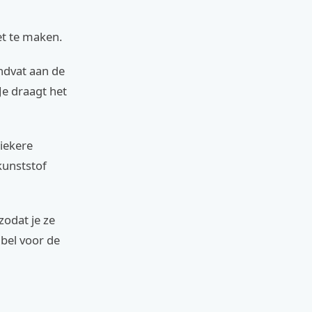
et te maken.
andvat aan de
 Je draagt het
iekere
kunststof
odat je ze
abel voor de