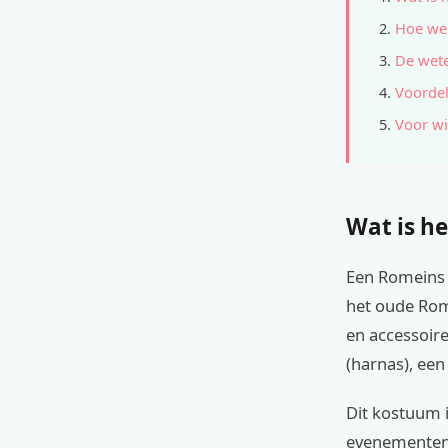
Hoe wer
De wete
Voordel
Voor wi
Wat is he
Een Romeins 
het oude Rom
en accessoire
(harnas), ee
Dit kostuum i
evenementen.