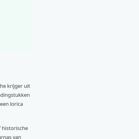
e krijger uit
ledingstukken
een lorica
 historische
arnas van