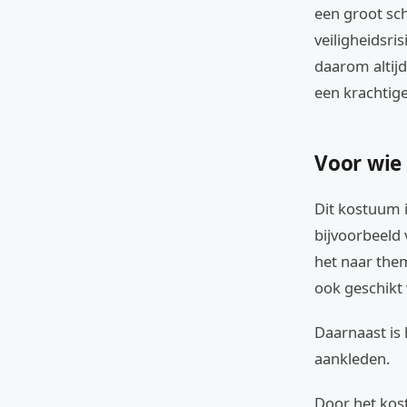
een groot sch
veiligheidsri
daarom altijd
een krachtig
Voor wie
Dit kostuum i
bijvoorbeeld
het naar the
ook geschikt
Daarnaast is 
aankleden.
Door het kos