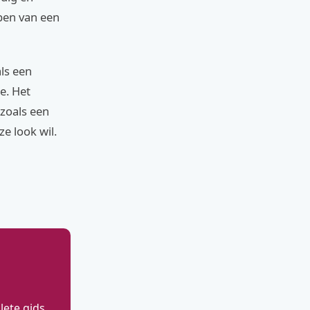
bben van een
ls een
e. Het
zoals een
ze look wil.
ete gids