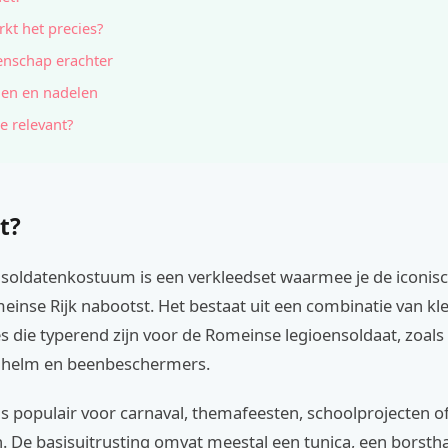
kt het precies?
nschap erachter
en en nadelen
e relevant?
t?
soldatenkostuum is een verkleedset waarmee je de iconisch
einse Rijk nabootst. Het bestaat uit een combinatie van k
s die typerend zijn voor de Romeinse legioensoldaat, zoals 
n helm en beenbeschermers.
s populair voor carnaval, themafeesten, schoolprojecten of
 De basisuitrusting omvat meestal een tunica, een borsth