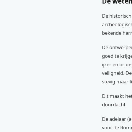
De weten
De historisc
archeologisch
bekende harn
De ontwerper
goed te krijg
ijzer en bro
veiligheid. D
stevig maar li
Dit maakt het
doordacht.
De adelaar (
voor de Rome