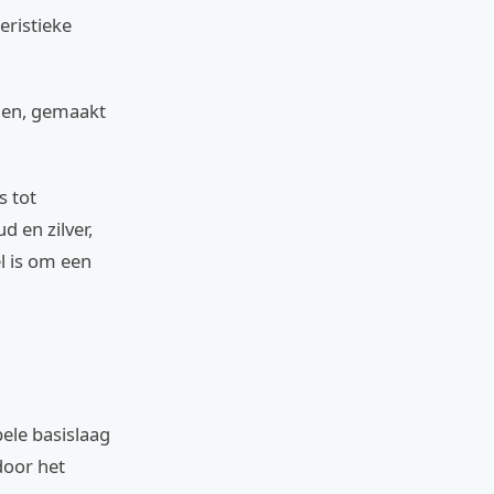
eristieke
agen, gemaakt
s tot
d en zilver,
l is om een
le basislaag
door het