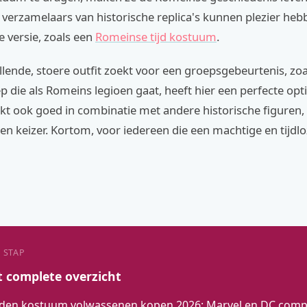
 verzamelaars van historische replica's kunnen plezier he
e versie, zoals een
Romeinse tijd kostuum
.
lende, stoere outfit zoekt voor een groepsgebeurtenis, zoa
 die als Romeins legioen gaat, heeft hier een perfecte opti
t ook goed in combinatie met andere historische figuren, 
een keizer. Kortom, voor iedereen die een machtige en tijdlo
 STAP
t complete overzicht
den kostuum volwassenen kopen 2026: Marvel en DC compl