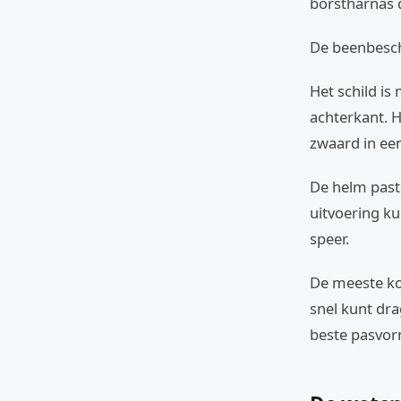
borstharnas 
De beenbesch
Het schild is
achterkant. He
zwaard in een
De helm past
uitvoering ku
speer.
De meeste ko
snel kunt dra
beste pasvor