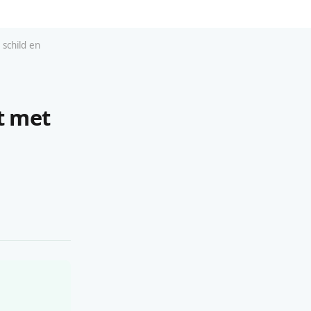
schild en
t met