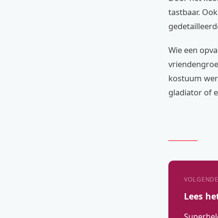
tastbaar. Ook
gedetailleerd
Wie een opval
vriendengroep
kostuum werk
gladiator of 
VOLGENDE
Lees he
Superhel