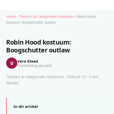
Home
›
Thema's & Categorieën Kostuums
› Robin Hood
kostuum: Boogschutter outlaw
Robin Hood kostuum:
Boogschutter outlaw
Vera Kleed
V
Feestkleding specialist
Thema's & Categorieën Kostuums · 2026-02-15 · 4 min
leestijd
In dit artikel