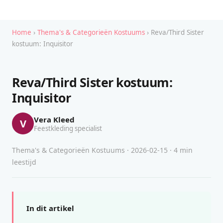
Home
›
Thema's & Categorieën Kostuums
› Reva/Third Sister
kostuum: Inquisitor
Reva/Third Sister kostuum:
Inquisitor
Vera Kleed
V
Feestkleding specialist
Thema's & Categorieën Kostuums · 2026-02-15 · 4 min
leestijd
In dit artikel