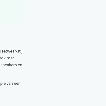
eetwear-stijl
look met
e sneakers en
opie van een