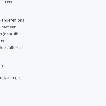
 aan een
oe anderen ons
r met een
n (gebruik
 en
lde culturele
is.
ociale regels