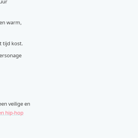
uur
een warm,
 tijd kost.
 personage
een veilige en
en hip-hop