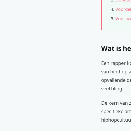
Voordel
Voor wi
Wat is he
Een rapper ko
van hip-hop a
opvallende de
veel bling.
De kern van z
specifieke ar
hiphopcultuu