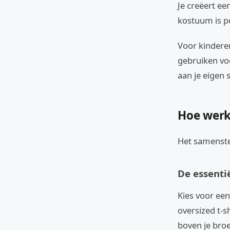
Je creëert ee
kostuum is po
Voor kinderen
gebruiken voo
aan je eigen st
Hoe werk
Het samenste
De essenti
Kies voor een
oversized t-s
boven je bro