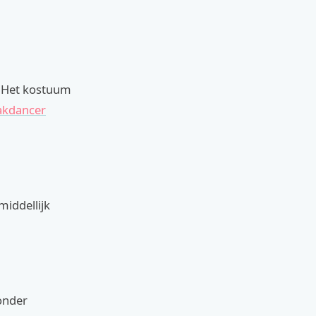
. Het kostuum
akdancer
middellijk
onder