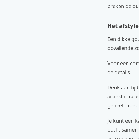
breken de out
Het afstyl
Een dikke gou
opvallende zo
Voor een comp
de details.
Denk aan tijd
artiest-impr
geheel moet 
Je kunt een k
outfit samen 
krijg je een u