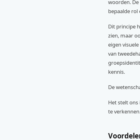
woorden. De 
bepaalde rol o
Dit principe 
zien, maar oo
eigen visuele
van tweedeha
groepsidentit
kennis.
De wetenschap
Het stelt ons
te verkennen
Voordele