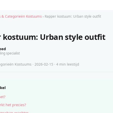
 & Categorieën Kostuums
› Rapper kostuum: Urban style outfit
 kostuum: Urban style outfit
eed
ing specialist
gorieën Kostuums · 2026-02-15 · 4 min leestijd
ikel
het?
kt het precies?
nschap erachter