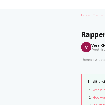
Home
›
Thema's
Rapper
Vera Kl
V
Feestkled
Thema's & Cate
In dit art
Wat is 
Hoe wer
De wete