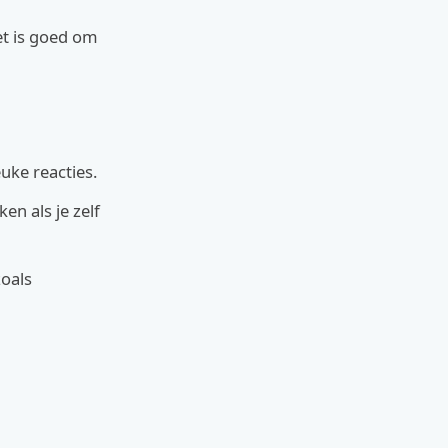
et is goed om
uke reacties.
en als je zelf
zoals