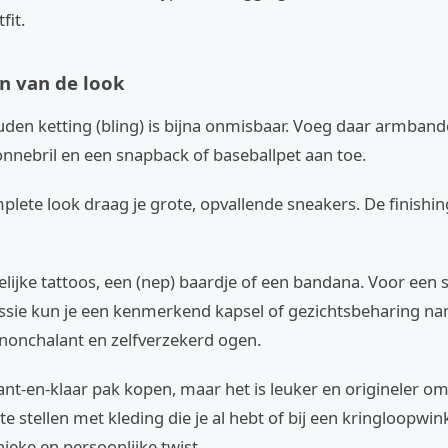
fit.
en van de look
den ketting (bling) is bijna onmisbaar. Voeg daar armband
nnebril en een snapback of baseballpet aan toe.
lete look draag je grote, opvallende sneakers. De finishing
elijke tattoos, een (nep) baardje of een bandana. Voor een 
essie kun je een kenmerkend kapsel of gezichtsbeharing n
nonchalant en zelfverzekerd ogen.
ant-en-klaar pak kopen, maar het is leuker en origineler om
te stellen met kleding die je al hebt of bij een kringloopwink
nieke en persoonlijke twist.