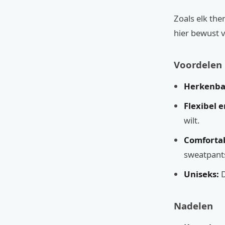
Zoals elk th
hier bewust v
Voordelen
Herkenba
Flexibel e
wilt.
Comfortab
sweatpants
Uniseks:
D
Nadelen