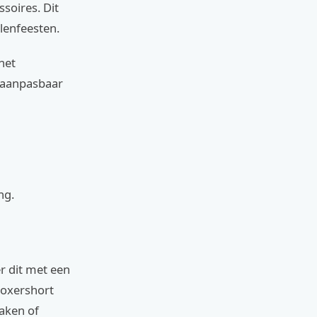
soires. Dit
lenfeesten.
het
n aanpasbaar
ng.
r dit met een
 boxershort
aken of