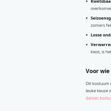
Kwetsbaar
overkomen 
Seizoens
zomers fee
Losse ond
Verwarren
kiest, is h
Voor wie
Dit kostuum i
leuke keuze v
danser kost