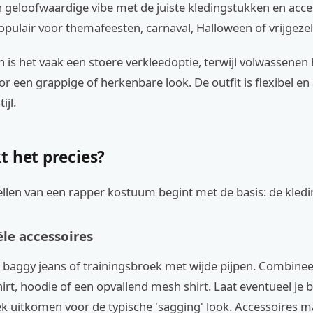
n geloofwaardige vibe met de juiste kledingstukken en acces
pulair voor themafeesten, carnaval, Halloween of vrijgezel
 is het vaak een stoere verkleedoptie, terwijl volwassenen 
r een grappige of herkenbare look. De outfit is flexibel e
ijl.
t het precies?
llen van een rapper kostuum begint met de basis: de kledi
ële accessoires
 baggy jeans of trainingsbroek met wijde pijpen. Combinee
hirt, hoodie of een opvallend mesh shirt. Laat eventueel je
ek uitkomen voor de typische 'sagging' look. Accessoires m