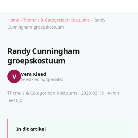
Home
›
Thema's & Categorieën Kostuums
› Randy
Cunningham groepskostuum
Randy Cunningham
groepskostuum
Vera Kleed
V
Feestkleding specialist
Thema's & Categorieën Kostuums · 2026-02-15 · 4 min
leestijd
In dit artikel