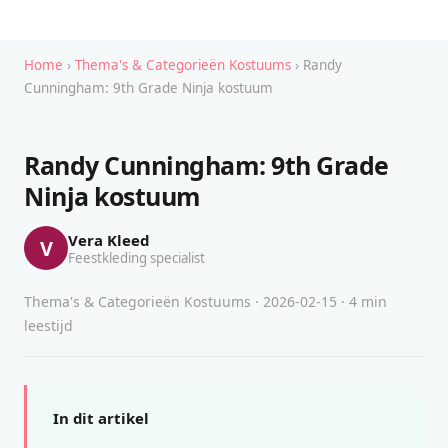
Home
›
Thema's & Categorieën Kostuums
› Randy
Cunningham: 9th Grade Ninja kostuum
Randy Cunningham: 9th Grade
Ninja kostuum
Vera Kleed
V
Feestkleding specialist
Thema's & Categorieën Kostuums · 2026-02-15 · 4 min
leestijd
In dit artikel