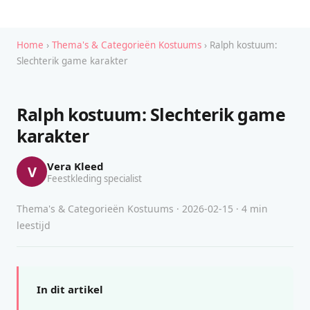
Home
›
Thema's & Categorieën Kostuums
› Ralph kostuum:
Slechterik game karakter
Ralph kostuum: Slechterik game
karakter
Vera Kleed
V
Feestkleding specialist
Thema's & Categorieën Kostuums · 2026-02-15 · 4 min
leestijd
In dit artikel