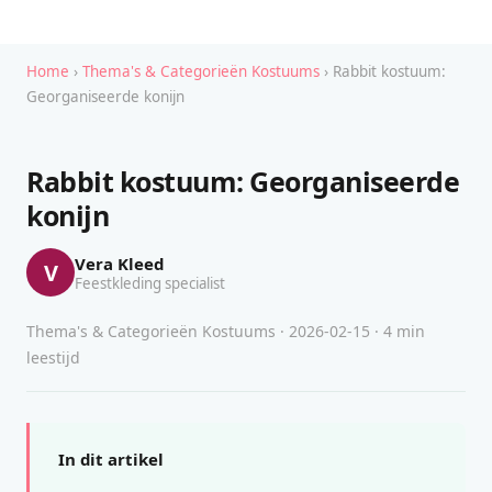
Home
›
Thema's & Categorieën Kostuums
› Rabbit kostuum:
Georganiseerde konijn
Rabbit kostuum: Georganiseerde
konijn
Vera Kleed
V
Feestkleding specialist
Thema's & Categorieën Kostuums · 2026-02-15 · 4 min
leestijd
In dit artikel