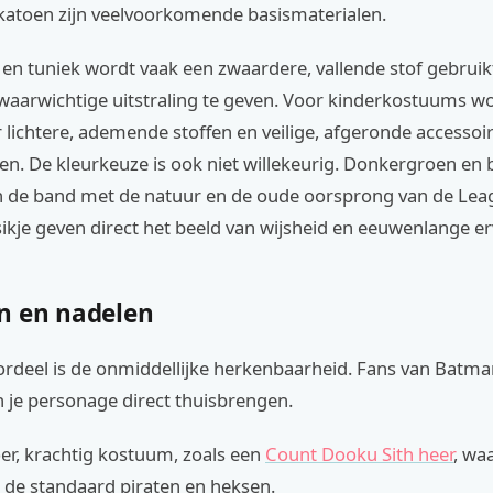
 katoen zijn veelvoorkomende basismaterialen.
 en tuniek wordt vaak een zwaardere, vallende stof gebrui
zwaarwichtige uitstraling te geven. Voor kinderkostuums w
lichtere, ademende stoffen en veilige, afgeronde accessoi
n. De kleurkeuze is ook niet willekeurig. Donkergroen en 
n de band met de natuur en de oude oorsprong van de Leag
sikje geven direct het beeld van wijsheid en eeuwenlange er
n en nadelen
ordeel is de onmiddellijke herkenbaarheid. Fans van Batma
 je personage direct thuisbrengen.
oer, krachtig kostuum, zoals een
Count Dooku Sith heer
, wa
 de standaard piraten en heksen.