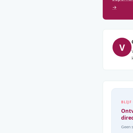
→
V
BLIJF
Ontv
direc
Geen s