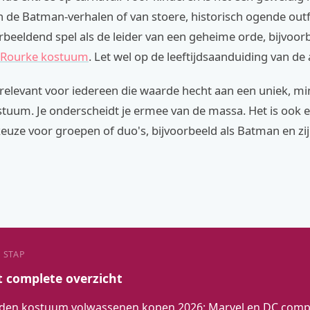
an de Batman-verhalen of van stoere, historisch ogende outf
rbeeldend spel als de leider van een geheime orde, bijvoor
Rourke kostuum
. Let wel op de leeftijdsaanduiding van de 
 relevant voor iedereen die waarde hecht aan een uniek, m
tuum. Je onderscheidt je ermee van de massa. Het is ook 
euze voor groepen of duo's, bijvoorbeeld als Batman en zij
 STAP
t complete overzicht
den kostuum volwassenen kopen 2026: Marvel en DC compl