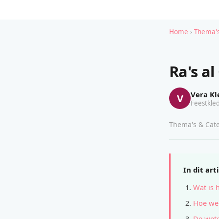
Home
›
Thema's
Ra's al
Vera Kl
V
Feestkled
Thema's & Cate
In dit art
Wat is 
Hoe wer
De wete