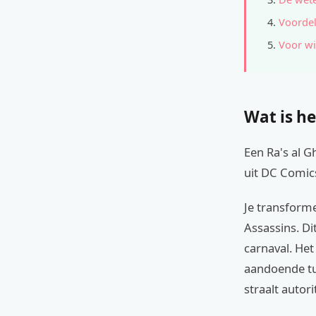
Voordel
Voor wi
Wat is he
Een Ra's al G
uit DC Comic
Je transforme
Assassins. D
carnaval. He
aandoende tun
straalt autor