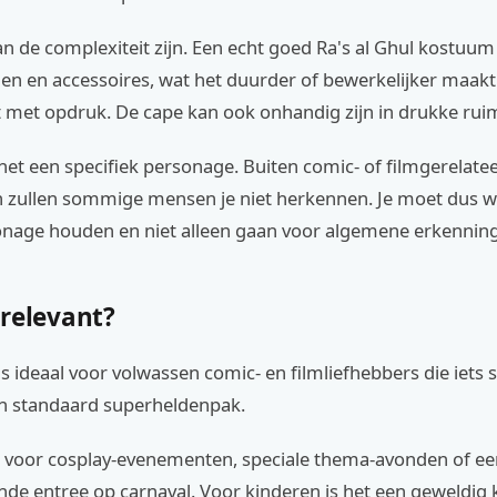
n de complexiteit zijn. Een echt goed Ra's al Ghul kostuum 
en en accessoires, wat het duurder of bewerkelijker maak
t met opdruk. De cape kan ook onhandig zijn in drukke rui
het een specifiek personage. Buiten comic- of filmgerelate
zullen sommige mensen je niet herkennen. Je moet dus we
onage houden en niet alleen gaan voor algemene erkenning
 relevant?
s ideaal voor volwassen comic- en filmliefhebbers die iets 
en standaard superheldenpak.
ct voor cosplay-evenementen, speciale thema-avonden of e
de entree op carnaval. Voor kinderen is het een geweldig