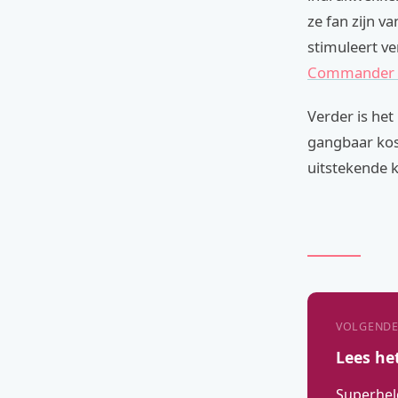
ze fan zijn v
stimuleert ve
Commander 
Verder is het
gangbaar kos
uitstekende k
VOLGENDE
Lees he
Superhel