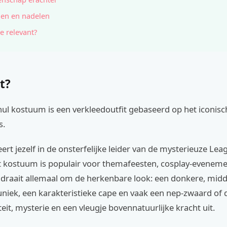
en en nadelen
e relevant?
t?
hul kostuum is een verkleedoutfit gebaseerd op het iconis
s.
ert jezelf in de onsterfelijke leider van de mysterieuze Lea
it kostuum is populair voor themafeesten, cosplay-evenem
t draait allemaal om de herkenbare look: een donkere, mid
iek, een karakteristieke cape en vaak een nep-zwaard of do
iteit, mysterie en een vleugje bovennatuurlijke kracht uit.