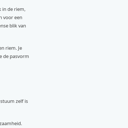
 in de riem,
n voor een
ense blik van
en riem. Je
je de pasvorm
ostuum zelf is
rzaamheid.