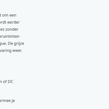
kt om een
ordt eerder
res zonder
bruintinten
ue. De grijze
varing weer.
n of DC
armee je