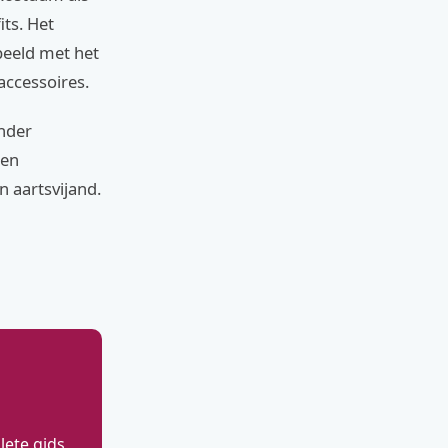
its. Het
beeld met het
accessoires.
inder
een
n aartsvijand.
ete gids