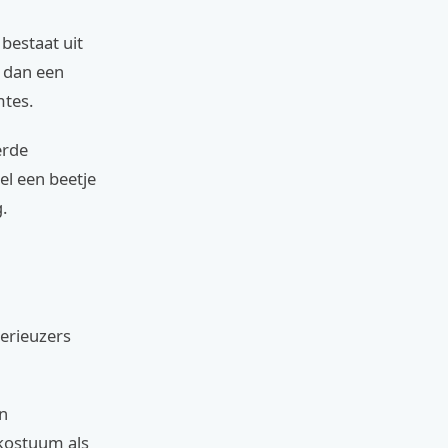
bestaat uit
t dan een
mtes.
erde
l een beetje
.
serieuzers
en
 kostuum als