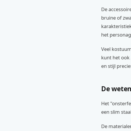
De accessoir
bruine of zw
karakteristie
het personag
Veel kostuums
kunt het ook
en stijl prec
De weten
Het "onsterfel
een slim staa
De materialen