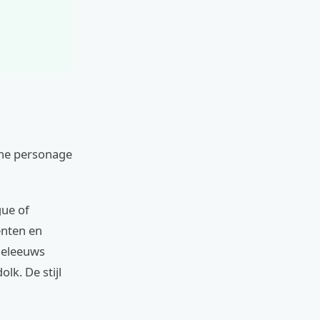
che personage
gue of
enten en
deleeuws
lk. De stijl