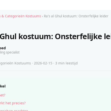
 & Categorieën Kostuums
› Ra's al Ghul kostuum: Onsterfelijke leider
 Ghul kostuum: Onsterfelijke le
eed
ing specialist
gorieën Kostuums · 2026-02-15 · 3 min leestijd
ikel
het?
kt het precies?
nschap erachter