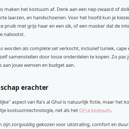
es maken het kostuum af. Denk aan een nep-zwaard of dolk
arte laarzen, en handschoenen. Voor het hoofd kun je kieze
ke pruik met grijs haar en een sik, of een masker dat de int
e nabootst.
 worden als complete set verkocht, inclusief tuniek, cape 
 zelf samenstellen door losse onderdelen te kopen. Zo pas 
ies aan jouw wensen en budget aan.
schap erachter
ijke" aspect van Ra's al Ghul is natuurlijk fictie, maar het k
ltje kostuumtechnologie, net als het
Qi'ra kostuum
.
 zijn zorgvuldig gekozen voor uitstraling, comfort en duu