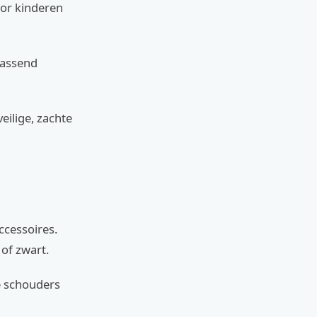
oor kinderen
passend
eilige, zachte
ccessoires.
 of zwart.
e schouders