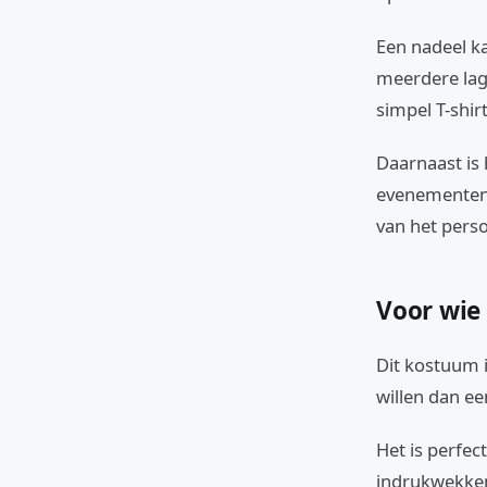
Een nadeel ka
meerdere lag
simpel T-shir
Daarnaast is 
evenementen 
van het pers
Voor wie
Dit kostuum i
willen dan e
Het is perfe
indrukwekken