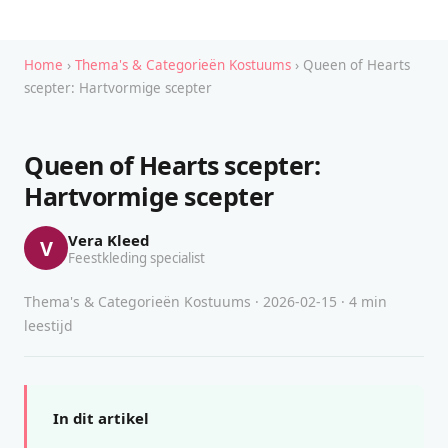
Home
›
Thema's & Categorieën Kostuums
› Queen of Hearts
scepter: Hartvormige scepter
Queen of Hearts scepter:
Hartvormige scepter
Vera Kleed
V
Feestkleding specialist
Thema's & Categorieën Kostuums · 2026-02-15 · 4 min
leestijd
In dit artikel