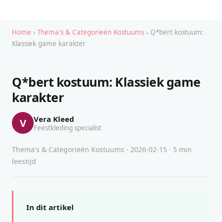
Home
›
Thema's & Categorieën Kostuums
› Q*bert kostuum:
Klassiek game karakter
Q*bert kostuum: Klassiek game
karakter
Vera Kleed
V
Feestkleding specialist
Thema's & Categorieën Kostuums · 2026-02-15 · 5 min
leestijd
In dit artikel