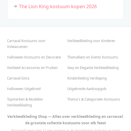
The Lion King kostuum kopen 2026
Carnaval Kostuums voor
Verkleedkleding voor Kinderen
Volwassenen
Halloween Kostuums en Decoratie
Themafeest en Events Kostuums
Verkleed Accessoires en Pruiken
Sexy en Elegante Verkleedkleding
Carnaval Extra
Kinderkleding Verdieping
Halloween Uitgebreid
Uitgebreide Aankoopgids
Topmerken & Modellen
Thema's & Categorieën Kostuums
Verkleedkleding
Verkleedkleding Shop — Alles over verkleedkleding en carnaval:
de grootste collectie kostuums voor elk feest
Vera heeft meer dan 12 jaar ervaring in de feestkleding branche en helpt