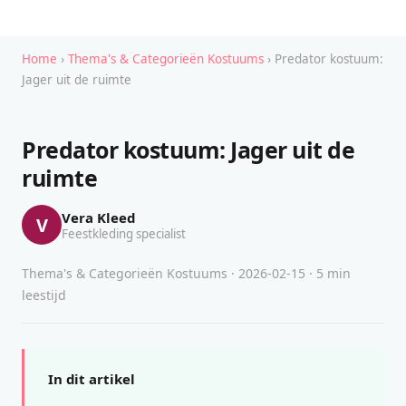
Home
›
Thema's & Categorieën Kostuums
› Predator kostuum:
Jager uit de ruimte
Predator kostuum: Jager uit de
ruimte
Vera Kleed
V
Feestkleding specialist
Thema's & Categorieën Kostuums · 2026-02-15 · 5 min
leestijd
In dit artikel