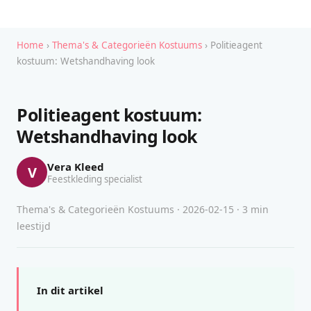
Home
›
Thema's & Categorieën Kostuums
› Politieagent
kostuum: Wetshandhaving look
Politieagent kostuum:
Wetshandhaving look
Vera Kleed
V
Feestkleding specialist
Thema's & Categorieën Kostuums · 2026-02-15 · 3 min
leestijd
In dit artikel