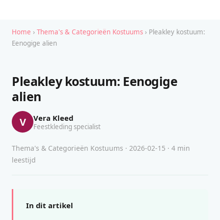
Home
›
Thema's & Categorieën Kostuums
› Pleakley kostuum:
Eenogige alien
Pleakley kostuum: Eenogige
alien
Vera Kleed
V
Feestkleding specialist
Thema's & Categorieën Kostuums · 2026-02-15 · 4 min
leestijd
In dit artikel