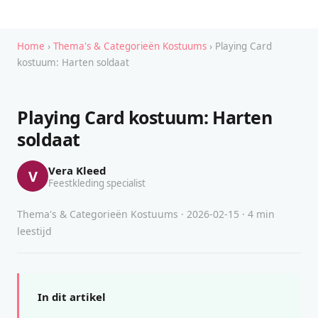
Home
›
Thema's & Categorieën Kostuums
› Playing Card
kostuum: Harten soldaat
Playing Card kostuum: Harten
soldaat
Vera Kleed
V
Feestkleding specialist
Thema's & Categorieën Kostuums · 2026-02-15 · 4 min
leestijd
In dit artikel