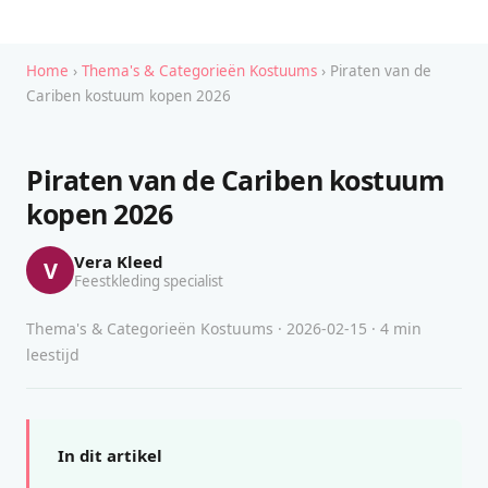
Home
›
Thema's & Categorieën Kostuums
› Piraten van de
Cariben kostuum kopen 2026
Piraten van de Cariben kostuum
kopen 2026
Vera Kleed
V
Feestkleding specialist
Thema's & Categorieën Kostuums · 2026-02-15 · 4 min
leestijd
In dit artikel