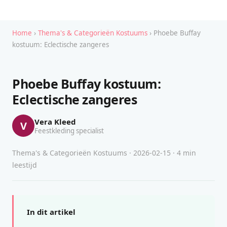
Home
›
Thema's & Categorieën Kostuums
› Phoebe Buffay
kostuum: Eclectische zangeres
Phoebe Buffay kostuum:
Eclectische zangeres
Vera Kleed
V
Feestkleding specialist
Thema's & Categorieën Kostuums · 2026-02-15 · 4 min
leestijd
In dit artikel