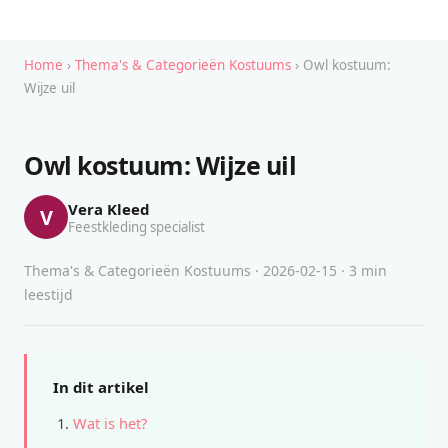
Home
›
Thema's & Categorieën Kostuums
› Owl kostuum:
Wijze uil
Owl kostuum: Wijze uil
Vera Kleed
V
Feestkleding specialist
Thema's & Categorieën Kostuums · 2026-02-15 · 3 min
leestijd
In dit artikel
Wat is het?