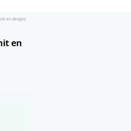
nit en designs
it en