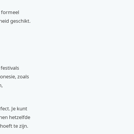
n formeel
heid geschikt.
festivals
onesie, zoals
n,
ect. Je kunt
nnen hetzelfde
oeft te zijn.