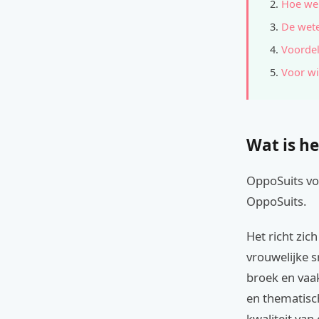
Hoe wer
De wete
Voordel
Voor wi
Wat is he
OppoSuits vo
OppoSuits.
Het richt zic
vrouwelijke s
broek en vaak
en thematisc
kwaliteit van