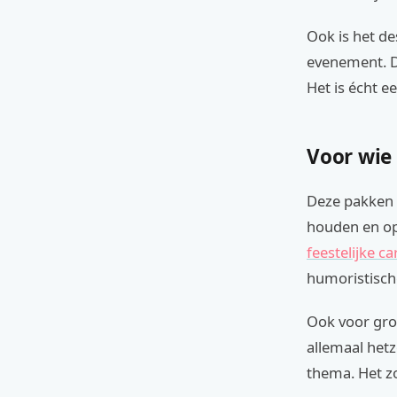
Ook is het de
evenement. De
Het is écht e
Voor wie
Deze pakken z
houden en op 
feestelijke c
humoristische
Ook voor groe
allemaal hetz
thema. Het zo