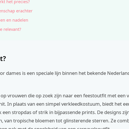
kt het precies?
nschap erachter
en en nadelen
e relevant?
t?
or dames is een speciale lijn binnen het bekende Nederla
h op vrouwen die op zoek zijn naar een feestoutfit met een v
nit. In plaats van een simpel verkleedkostuum, biedt het ee
 een stropdas of strik in bijpassende prints. De designs zij
h, van tropische bloemen tot glinsterende sterren. Ze com
 een pak met de speelsheid van een carnavalsoutfit.