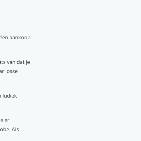
n één aankoop
ts van dat je
ar losse
n ludiek
e er
obe. Als