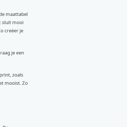
 de maattabel
 sluit mooi
o creëer je
raag je een
rint, zoals
het mooist. Zo