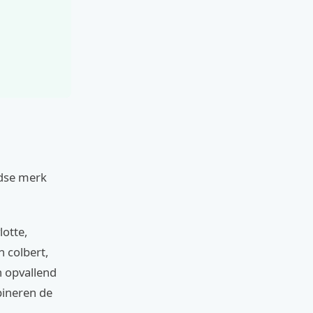
ndse merk
lotte,
n colbert,
n opvallend
bineren de