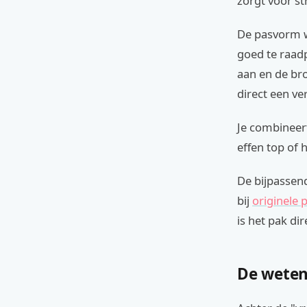
zorgt voor st
De pasvorm w
goed te raadp
aan en de bro
direct een ver
Je combineert
effen top of 
De bijpassend
bij
originele 
is het pak di
De weten