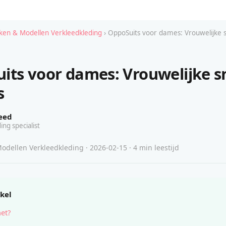
en & Modellen Verkleedkleding
› OppoSuits voor dames: Vrouwelijke s
its voor dames: Vrouwelijke sn
s
eed
ing specialist
dellen Verkleedkleding · 2026-02-15 · 4 min leestijd
ikel
het?