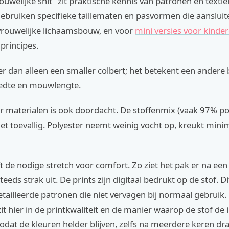
ouwelijke snit" zit praktische kennis van patronen en textie
bruiken specifieke taillematen en pasvormen die aansluite
rouwelijke lichaamsbouw, en voor
mini versies voor kinde
 principes.
er dan alleen een smaller colbert; het betekent een andere 
edte en mouwlengte.
r materialen is ook doordacht. De stoffenmix (vaak 97% po
niet toevallig. Polyester neemt weinig vocht op, kreukt minim
t de nodige stretch voor comfort. Zo ziet het pak er na ee
eeds strak uit. De prints zijn digitaal bedrukt op de stof. D
tailleerde patronen die niet vervagen bij normaal gebruik.
t hier in de printkwaliteit en de manier waarop de stof de 
odat de kleuren helder blijven, zelfs na meerdere keren dr