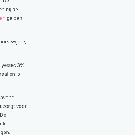
l. De
n bij de
ren
gelden
borstwijdte,
lyester, 3%
aal en is
n avond
it zorgt voor
 De
inkt
agen.