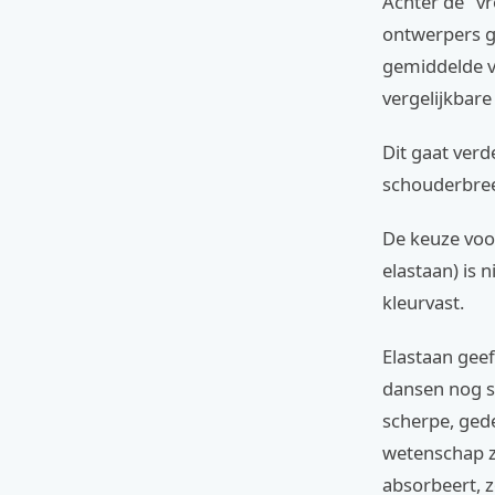
Achter de "vr
ontwerpers ge
gemiddelde v
vergelijkbare
Dit gaat verd
schouderbre
De keuze voo
elastaan) is 
kleurvast.
Elastaan geef
dansen nog st
scherpe, gede
wetenschap zi
absorbeert, z