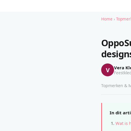
Home
›
Topmerk
OppoSu
design
Vera Kl
V
Feestkled
Topmerken & Mo
In dit art
Wat is 