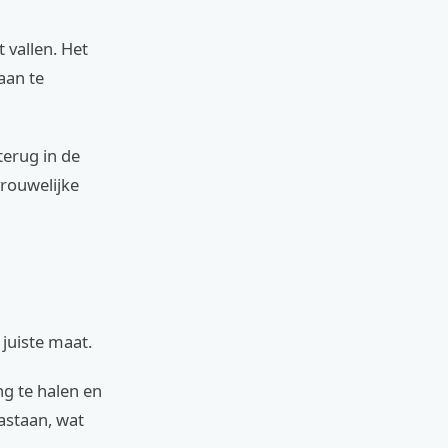
 vallen. Het
aan te
terug in de
vrouwelijke
 juiste maat.
ng te halen en
astaan, wat