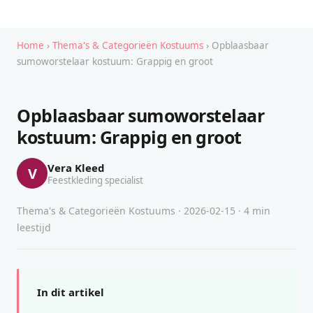
Home
›
Thema's & Categorieën Kostuums
› Opblaasbaar
sumoworstelaar kostuum: Grappig en groot
Opblaasbaar sumoworstelaar
kostuum: Grappig en groot
Vera Kleed
V
Feestkleding specialist
Thema's & Categorieën Kostuums · 2026-02-15 · 4 min
leestijd
In dit artikel