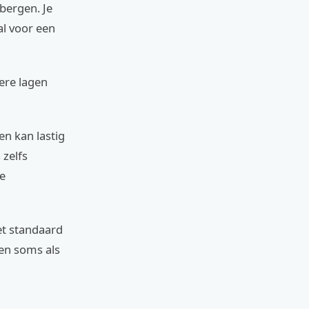
bergen. Je
al voor een
ere lagen
en kan lastig
 zelfs
e
et standaard
zen soms als