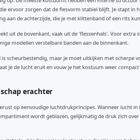
edig op. De meeste kostuums hebben een interne structuur 
ie ervoor zorgen dat de flesvorm stabiel blijft. Je stapt in
ng aan de achterzijde, die je met klittenband of een rits kunt
kt uit de bovenkant, vaak uit de 'flessenhals'. Voor extra st
ge modellen verstelbare banden aan de binnenkant.
l is scheurbestendig, maar je moet uitkijken met scherpe 
laat je de lucht eruit en vouw je het kostuum weer compact
schap erachter
erust op eenvoudige luchtdrukprincipes. Wanneer lucht in 
mpartiment wordt geblazen, gelijkmatig de druk zich over 