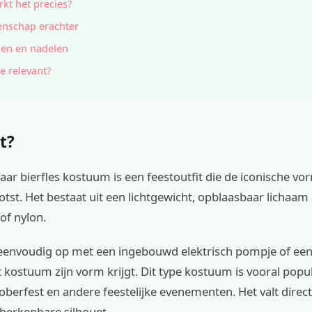
kt het precies?
nschap erachter
en en nadelen
e relevant?
t?
ar bierfles kostuum is een feestoutfit die de iconische vo
otst. Het bestaat uit een lichtgewicht, opblaasbaar lichaa
 of nylon.
t eenvoudig op met een ingebouwd elektrisch pompje of e
kostuum zijn vorm krijgt. Dit type kostuum is vooral popul
oberfest en andere feestelijke evenementen. Het valt direct
herkenbare silhouet.