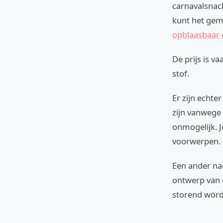
carnavalsnach
kunt het gem
opblaasbaar
De prijs is v
stof.
Er zijn echte
zijn vanwege
onmogelijk. 
voorwerpen.
Een ander nad
ontwerp van 
storend word