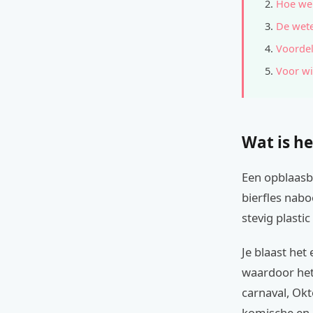
Hoe wer
De wete
Voordel
Voor wi
Wat is he
Een opblaasba
bierfles nabo
stevig plastic
Je blaast he
waardoor het 
carnaval, Okt
komische en 