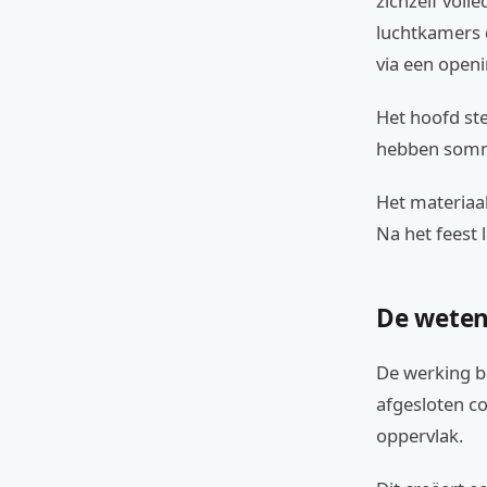
zichzelf voll
luchtkamers d
via een openi
Het hoofd stee
hebben sommi
Het materiaa
Na het feest 
De weten
De werking b
afgesloten co
oppervlak.