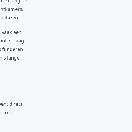
udt zolang de
uchtkamers.
geblazen.
, vaak een
nt zit laag
ns fungeren
ens lange
ent direct
oires.