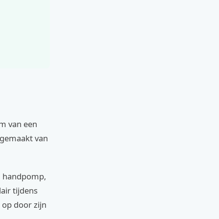
rm van een
m gemaakt van
en handpomp,
air tijdens
 op door zijn