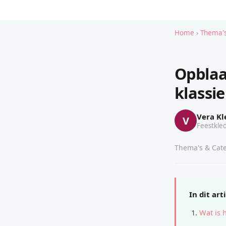
Home
›
Thema's
Opblaa
klassi
Vera Kl
V
Feestkled
Thema's & Cate
In dit art
Wat is 