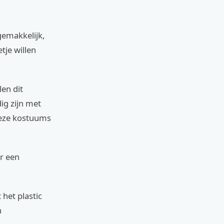
gemakkelijk,
tje willen
en dit
ig zijn met
deze kostuums
or een
het plastic
n