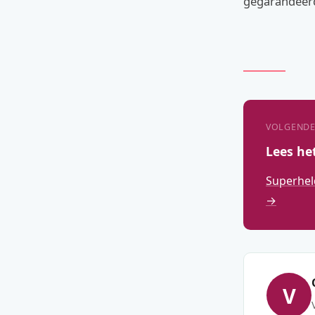
gegarandeerde
VOLGENDE
Lees he
Superhel
→
V