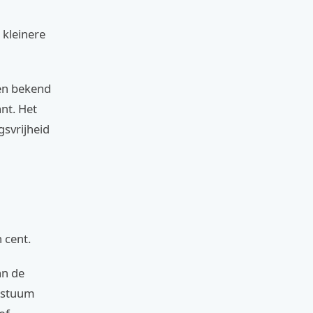
 kleinere
een bekend
nt. Het
svrijheid
 cent.
an de
kostuum