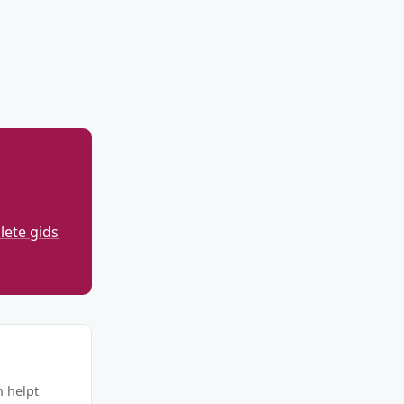
ete gids
n helpt