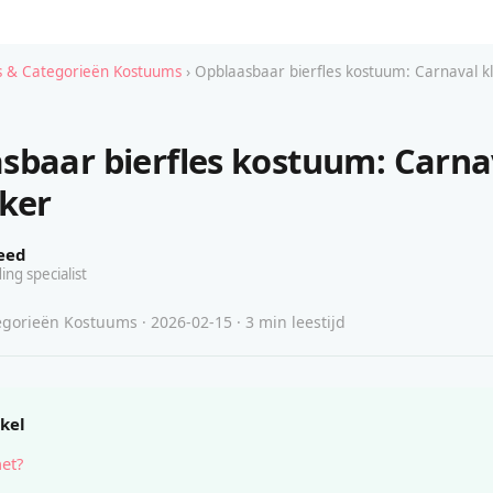
 & Categorieën Kostuums
› Opblaasbaar bierfles kostuum: Carnaval kl
sbaar bierfles kostuum: Carna
eker
eed
ing specialist
gorieën Kostuums · 2026-02-15 · 3 min leestijd
ikel
het?