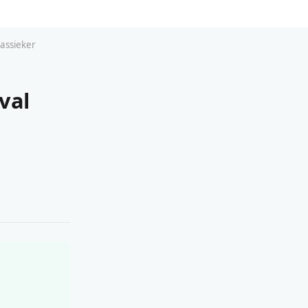
assieker
val