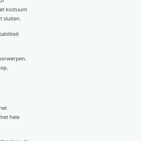
of
 het kostuum
 sluiten.
abiliteit
voorwerpen.
 op.
het
het hele