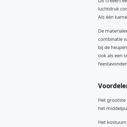
Dit creëert e
luchtdruk co
Als één kamer
De materialen
combinatie v
bij de heupen
ook als een s
feestavonden
Voordele
Het grootste 
het middelpu
Het kostuum 