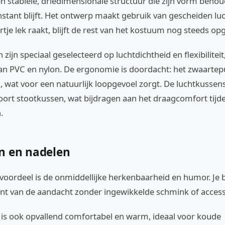
en stabiele, driedimensionale structuur die zijn vorm beho
nstant blijft. Het ontwerp maakt gebruik van gescheiden l
tje lek raakt, blijft de rest van het kostuum nog steeds op
 zijn speciaal geselecteerd op luchtdichtheid en flexibiliteit
an PVC en nylon. De ergonomie is doordacht: het zwaartepu
, wat voor een natuurlijk loopgevoel zorgt. De luchtkusse
oort stootkussen, wat bijdragen aan het draagcomfort tijd
.
n en nadelen
voordeel is de onmiddellijke herkenbaarheid en humor. Je b
nt van de aandacht zonder ingewikkelde schmink of access
is ook opvallend comfortabel en warm, ideaal voor koude