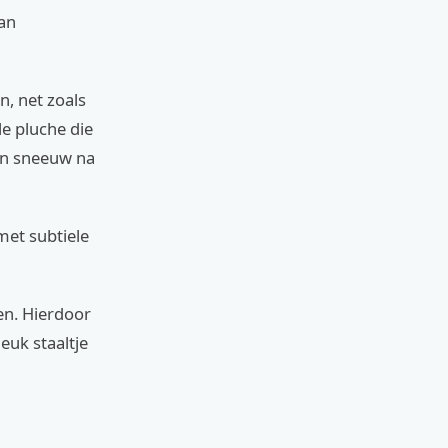
van
n, net zoals
le pluche die
len sneeuw na
met subtiele
en. Hierdoor
euk staaltje