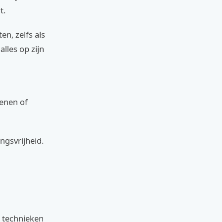
t.
en, zelfs als
lles op zijn
oenen of
ngsvrijheid.
e technieken