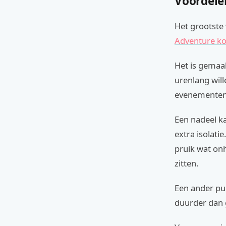
Voordele
Het grootste 
Adventure k
Het is gemaak
urenlang will
evenementen
Een nadeel k
extra isolati
pruik wat onh
zitten.
Een ander pun
duurder dan