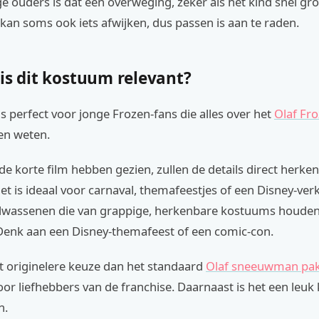
ouders is dat een overweging, zeker als het kind snel gro
an soms ook iets afwijken, dus passen is aan te raden.
is dit kostuum relevant?
s perfect voor jonge Frozen-fans die alles over het
Olaf Fr
en weten.
de korte film hebben gezien, zullen de details direct herke
t is ideaal voor carnaval, themafeestjes of een Disney-verk
olwassenen die van grappige, herkenbare kostuums houden
Denk aan een Disney-themafeest of een comic-con.
t originelere keuze dan het standaard
Olaf sneeuwman pa
or liefhebbers van de franchise. Daarnaast is het een leu
n.