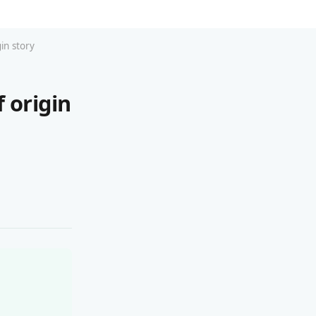
in story
 origin