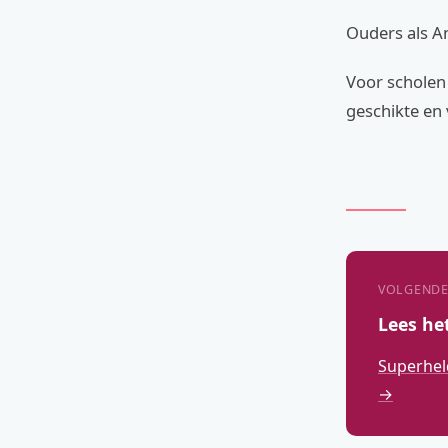
Ouders als An
Voor scholen 
geschikte en v
VOLGENDE
Lees he
Superhel
→