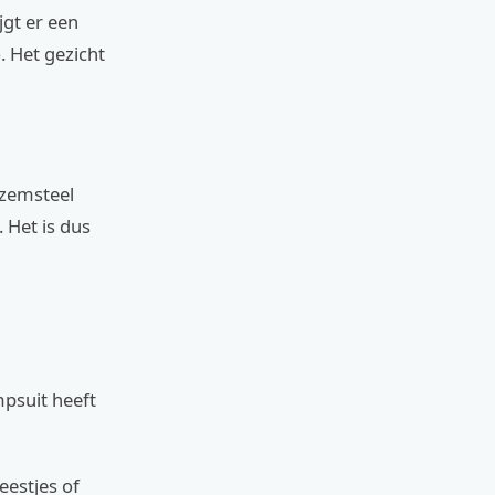
jgt er een
. Het gezicht
ezemsteel
 Het is dus
psuit heeft
eestjes of