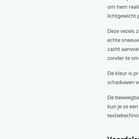
om hem realis
lichtgewicht 
Deze vezels z
echte sneeuw 
zacht aanvoel
zonder te sm
De kleur is p
schaduwen vo
De beweegbar
kun je ze een
textieltechno