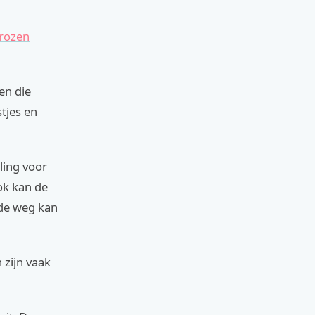
rozen
en die
tjes en
ling voor
Ook kan de
 de weg kan
 zijn vaak