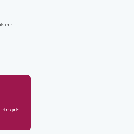
ok een
ete gids