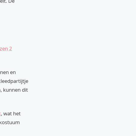
eit. De
ozen 2
nnen en
leedpartijtje
, kunnen dit
k
, wat het
k kostuum