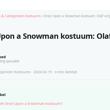
 & Categorieën Kostuums
› Once Upon a Snowman kostuum: Olaf orig
pon a Snowman kostuum: Olaf
eed
ing specialist
gorieën Kostuums · 2026-02-15 · 4 min leestijd
ikel
 het Once Upon a Snowman-kostuum?