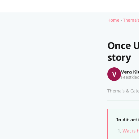
Home
›
Thema's
Once U
story
Vera Kl
V
Feestkled
Thema's & Cate
In dit art
Wat is