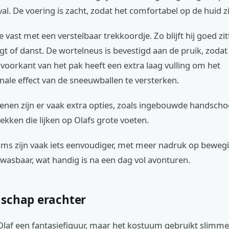
val. De voering is zacht, zodat het comfortabel op de huid zi
e vast met een verstelbaar trekkoordje. Zo blijft hij goed zitt
gt of danst. De wortelneus is bevestigd aan de pruik, zodat a
De voorkant van het pak heeft een extra laag vulling om het
ale effect van de sneeuwballen te versterken.
enen zijn er vaak extra opties, zoals ingebouwde handsch
kken die lijken op Olafs grote voeten.
ms zijn vaak iets eenvoudiger, met meer nadruk op bewegi
 wasbaar, wat handig is na een dag vol avonturen.
schap erachter
 Olaf een fantasiefiguur, maar het kostuum gebruikt slimm