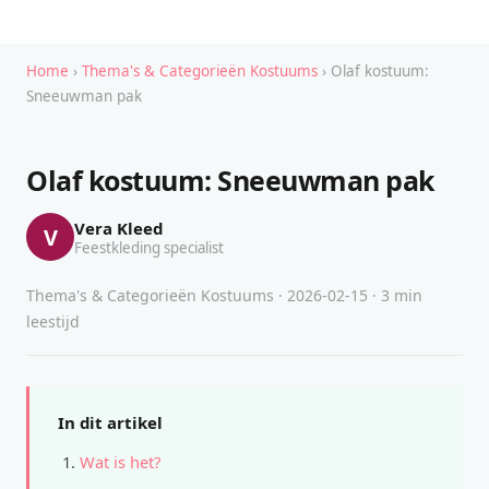
Home
›
Thema's & Categorieën Kostuums
› Olaf kostuum:
Sneeuwman pak
Olaf kostuum: Sneeuwman pak
Vera Kleed
V
Feestkleding specialist
Thema's & Categorieën Kostuums · 2026-02-15 · 3 min
leestijd
In dit artikel
Wat is het?