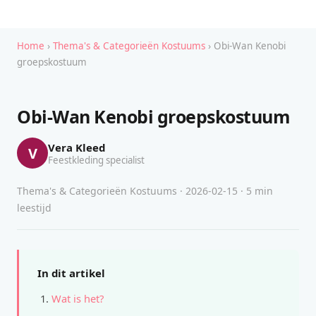
Home
›
Thema's & Categorieën Kostuums
› Obi-Wan Kenobi
groepskostuum
Obi-Wan Kenobi groepskostuum
Vera Kleed
V
Feestkleding specialist
Thema's & Categorieën Kostuums · 2026-02-15 · 5 min
leestijd
In dit artikel
Wat is het?