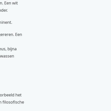
n. Een wit
der.
minent.
gereren. Een
eus, bijna
olwassen
oorbeeld het
 filosofische