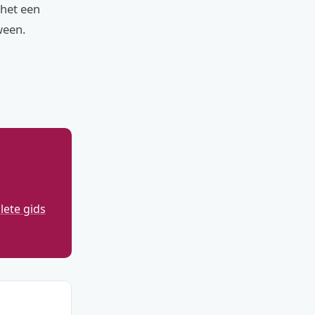
 het een
ween.
ete gids