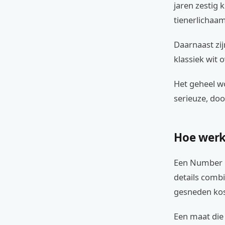
jaren zestig 
tienerlichaa
Daarnaast zij
klassiek wit
Het geheel w
serieuze, do
Hoe werk
Een Number F
details combi
gesneden ko
Een maat die 