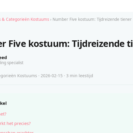
 & Categorieën Kostuums
› Number Five kostuum: Tijdreizende tiener
 Five kostuum: Tijdreizende t
eed
ing specialist
gorieën Kostuums · 2026-02-15 · 3 min leestijd
ikel
het?
kt het precies?
nschap erachter