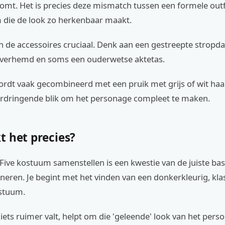
komt. Het is precies deze mismatch tussen een formele outf
m die de look zo herkenbaar maakt.
n de accessoires cruciaal. Denk aan een gestreepte stropda
 overhemd en soms een ouderwetse aktetas.
ordt vaak gecombineerd met een pruik met grijs of wit haa
ordringende blik om het personage compleet te maken.
t het precies?
ive kostuum samenstellen is een kwestie van de juiste ba
neren. Je begint met het vinden van een donkerkleurig, kla
stuum.
iets ruimer valt, helpt om die 'geleende' look van het pers