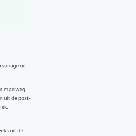
rsonage uit
f simpelweg
m uit de post-
iek,
eeks uit de