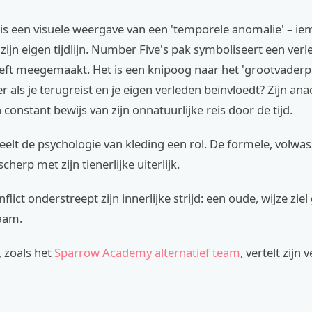
f is een visuele weergave van een 'temporele anomalie' – ie
 zijn eigen tijdlijn. Number Five's pak symboliseert een verl
eeft meegemaakt. Het is een knipoog naar het 'grootvaderp
r als je terugreist en je eigen verleden beïnvloedt? Zijn an
 constant bewijs van zijn onnatuurlijke reis door de tijd.
elt de psychologie van kleding een rol. De formele, volwas
cherp met zijn tienerlijke uiterlijk.
nflict onderstreept zijn innerlijke strijd: een oude, wijze zie
haam.
 zoals het
Sparrow Academy alternatief team
, vertelt zijn