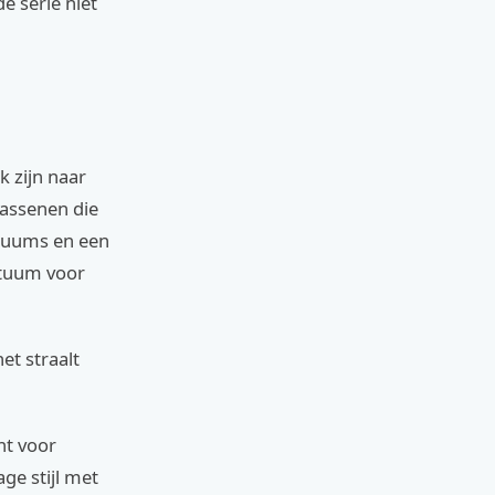
e serie niet
k zijn naar
wassenen die
stuums en een
stuum voor
et straalt
nt voor
ge stijl met