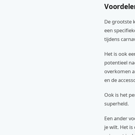
Voordele
De grootste k
een specifiek
tijdens carnav
Het is ook ee
potentieel nad
overkomen als
en de accesso
Ook is het p
superheld.
Een ander voo
je wilt. Het 