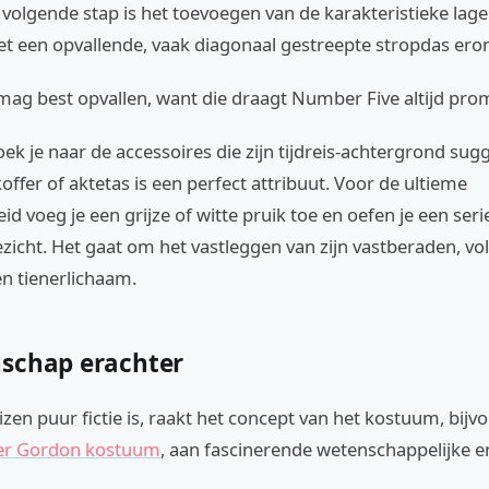
volgende stap is het toevoegen van de karakteristieke lage
 een opvallende, vaak diagonaal gestreepte stropdas eron
mag best opvallen, want die draagt Number Five altijd pro
ek je naar de accessoires die zijn tijdreis-achtergrond sug
ffer of aktetas is een perfect attribuut. Voor de ultieme
d voeg je een grijze of witte pruik toe en oefen je een seri
ezicht. Het gaat om het vastleggen van zijn vastberaden, v
n tienerlichaam.
schap erachter
izen puur fictie is, raakt het concept van het kostuum, bijv
r Gordon kostuum
, aan fascinerende wetenschappelijke en