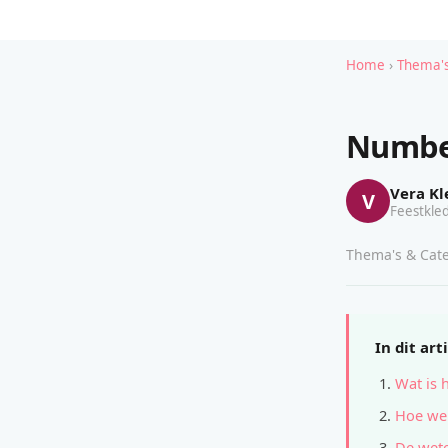
Home
›
Thema's
Number
Vera Kl
V
Feestkled
Thema's & Cate
In dit art
Wat is 
Hoe wer
De wete