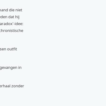
mand die niet
eden dat hij
aradox'-idee:
achronistische
sen outfit
l gevangen in
 verhaal zonder