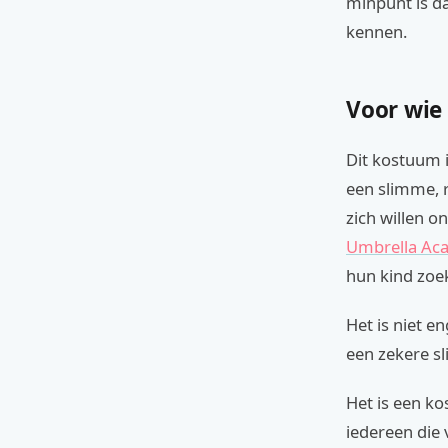
minpunt is da
kennen.
Voor wie
Dit kostuum i
een slimme, r
zich willen 
Umbrella Ac
hun kind zoek
Het is niet e
een zekere sl
Het is een ko
iedereen die 