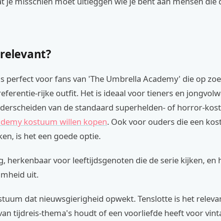
t je misschien moet uitleggen wie je bent aan mensen die d
 relevant?
s perfect voor fans van 'The Umbrella Academy' die op zoe
eferentie-rijke outfit. Het is ideaal voor tieners en jongvol
onderscheiden van de standaard superhelden- of horror-ko
ademy kostuum willen kopen
. Ook voor ouders die een ko
en, is het een goede optie.
ng, herkenbaar voor leeftijdsgenoten die de serie kijken, en h
imheid uit.
stuum dat nieuwsgierigheid opwekt. Tenslotte is het releva
van tijdreis-thema's houdt of een voorliefde heeft voor vinta