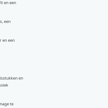
it en een
s, een
r en een
sisstukken en
ssiek
onage te