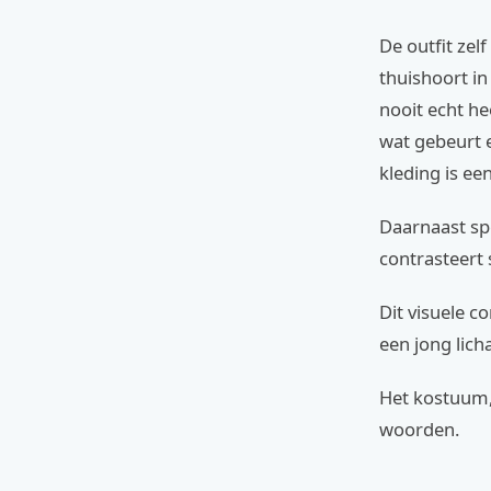
De outfit zel
thuishoort in
nooit echt h
wat gebeurt e
kleding is een
Daarnaast spe
contrasteert s
Dit visuele co
een jong lic
Het kostuum,
woorden.