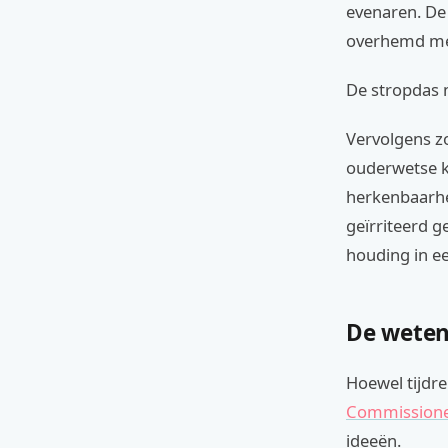
evenaren. De 
overhemd met
De stropdas 
Vervolgens zo
ouderwetse ko
herkenbaarhei
geïrriteerd g
houding in ee
De weten
Hoewel tijdre
Commissione
ideeën.