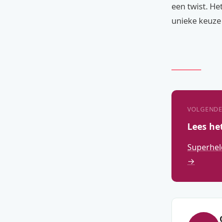
een twist. He
unieke keuze
VOLGENDE
Lees he
Superhel
→