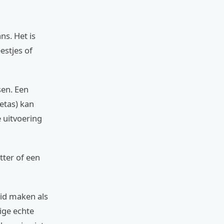
ns. Het is
estjes of
sen. Een
tetas) kan
 uitvoering
tter of een
eid maken als
ige echte