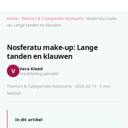
Home
›
Thema's & Categorieën Kostuums
› Nosferatu make-
up: Lange tanden en klauwen
Nosferatu make-up: Lange
tanden en klauwen
Vera Kleed
V
Feestkleding specialist
Thema's & Categorieën Kostuums · 2026-02-15 · 5 min
leestijd
In dit artikel