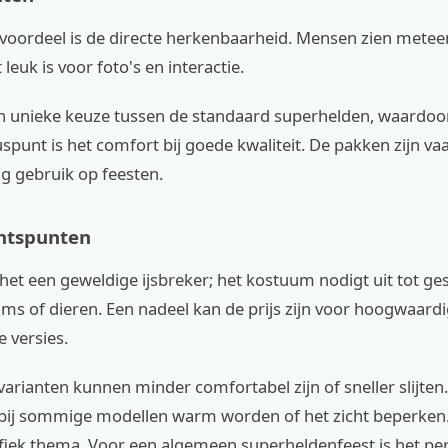
voordeel is de directe herkenbaarheid. Mensen zien meteen
 leuk is voor foto's en interactie.
n unieke keuze tussen de standaard superhelden, waardoor 
spunt is het comfort bij goede kwaliteit. De pakken zijn v
g gebruik op feesten.
htspunten
het een geweldige ijsbreker; het kostuum nodigt uit tot g
films of dieren. Een nadeel kan de prijs zijn voor hoogwaardi
e versies.
rianten kunnen minder comfortabel zijn of sneller slijten
bij sommige modellen warm worden of het zicht beperken.
ifiek thema. Voor een algemeen superheldenfeest is het pe