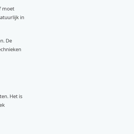
ef moet
tuurlijk in
en. De
echnieken
en. Het is
iek