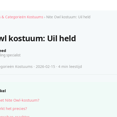
 & Categorieën Kostuums
› Nite Owl kostuum: Uil held
wl kostuum: Uil held
eed
ing specialist
gorieën Kostuums · 2026-02-15 · 4 min leestijd
ikel
het Nite Owl-kostuum?
kt het precies?
nschap erachter