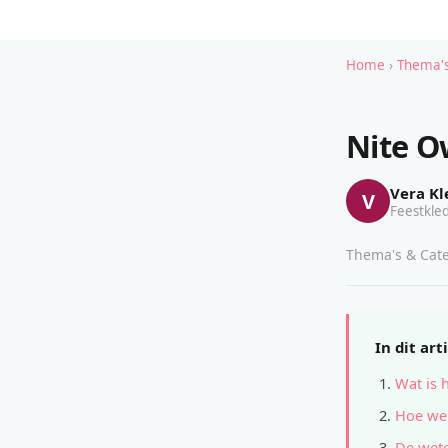
Home
›
Thema's
Nite O
Vera Kl
V
Feestkled
Thema's & Cate
In dit art
Wat is 
Hoe wer
De wete