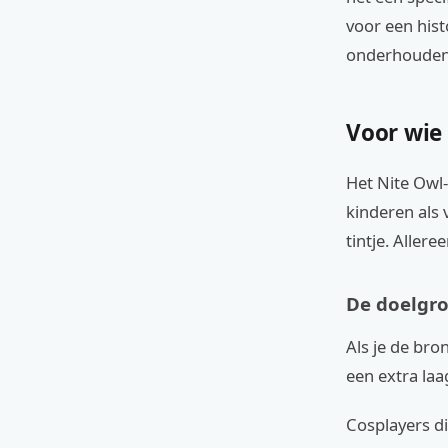
voor een his
onderhouden 
Voor wie
Het Nite Owl
kinderen als
tintje. Allere
De doelgr
Als je de bro
een extra laag
Cosplayers d