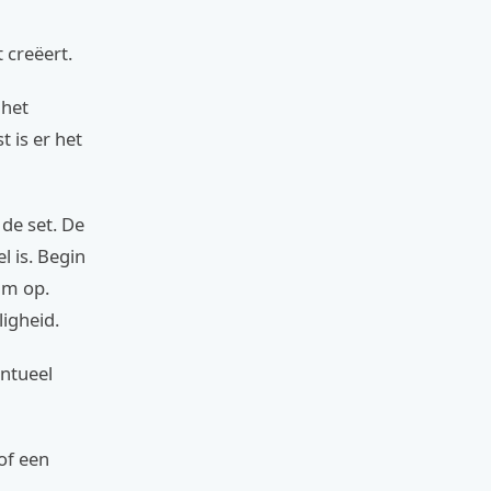
t creëert.
 het
 is er het
 de set. De
l is. Begin
lm op.
ligheid.
entueel
of een