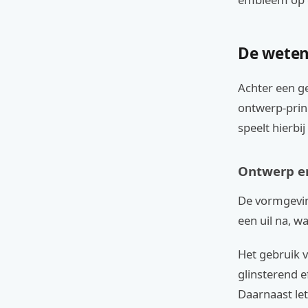
De weten
Achter een ge
ontwerp-princ
speelt hierbij
Ontwerp en
De vormgeving
een uil na, w
Het gebruik v
glinsterend e
Daarnaast le