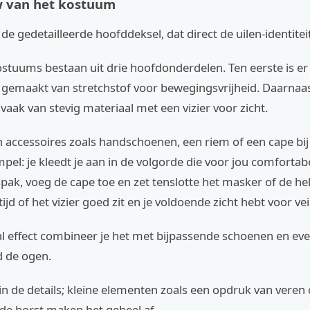
 van het kostuum
 de gedetailleerde hoofddeksel, dat direct de uilen-identitei
stuums bestaan uit drie hoofdonderdelen. Ten eerste is er
gemaakt van stretchstof voor bewegingsvrijheid. Daarnaast
vaak van stevig materiaal met een vizier voor zicht.
n accessoires zoals handschoenen, een riem of een cape bij
mpel: je kleedt je aan in de volgorde die voor jou comfortabe
pak, voeg de cape toe en zet tenslotte het masker of de he
ijd of het vizier goed zit en je voldoende zicht hebt voor vei
l effect combineer je het met bijpassende schoenen en ev
 de ogen.
 in de details; kleine elementen zoals een opdruk van veren 
e borst maken het geheel af.