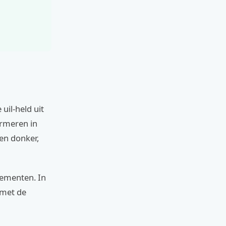
uil-held uit
ormeren in
en donker,
nementen. In
 met de