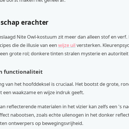
schap erachter
slaagd Nite Owl-kostuum zit meer dan alleen stof en verf.
ipes die de illusie van een
wijze uil
versterken. Kleurenpsy
 een grote rol; donkere tinten stralen mysterie en autoriteit 
 functionaliteit
 van het hoofddeksel is cruciaal. Het bootst de grote, ro
at een waakzame en wijze indruk geeft.
an reflecterende materialen in het vizier kan zelfs een 's n
ffect nabootsen, zoals echte uilenogen in het donker reflec
tten ontwerpers op bewegingsvrijheid.