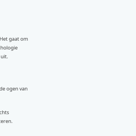
 Het gaat om
chologie
uit.
nde ogen van
achts
teren.