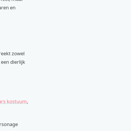
aren en
reekt zowel
en dierlijk
ars kostuum
,
ersonage