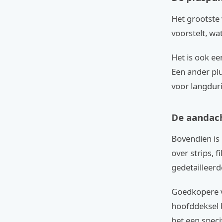
Het grootste 
voorstelt, wat
Het is ook ee
Een ander plu
voor langduri
De aandac
Bovendien is 
over strips, 
gedetailleerd
Goedkopere va
hoofddeksel 
het een spec