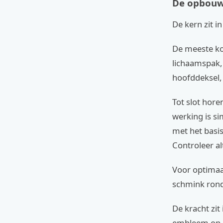
De opbouw
De kern zit in
De meeste ko
lichaamspak, 
hoofddeksel, 
Tot slot hore
werking is si
met het basis
Controleer alt
Voor optimaa
schmink rond
De kracht zit
embleem op d