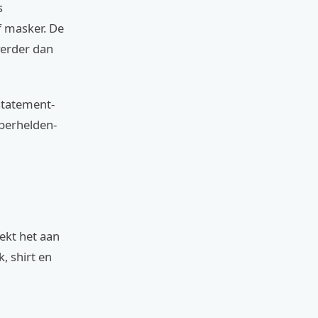
s
f masker. De
verder dan
 statement-
uperhelden-
ekt het aan
, shirt en