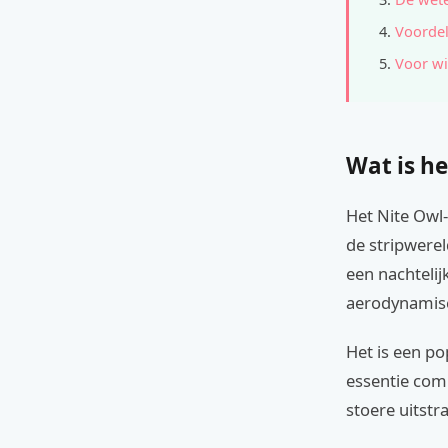
Voordel
Voor wi
Wat is h
Het Nite Owl-
de stripwere
een nachteli
aerodynamis
Het is een p
essentie com
stoere uitstr