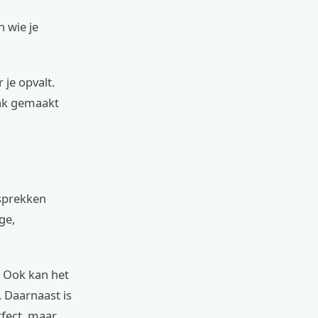
 wie je
je opvalt.
aak gemaakt
esprekken
ge,
. Ook kan het
 Daarnaast is
rfect, maar