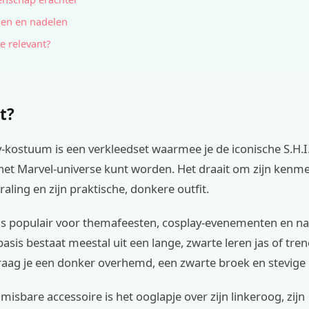
en en nadelen
e relevant?
t?
-kostuum is een verkleedset waarmee je de iconische S.H.I.
 het Marvel-universe kunt worden. Het draait om zijn kenm
raling en zijn praktische, donkere outfit.
is populair voor themafeesten, cosplay-evenementen en nat
basis bestaat meestal uit een lange, zwarte leren jas of tre
aag je een donker overhemd, een zwarte broek en stevige 
isbare accessoire is het ooglapje over zijn linkeroog, zijn