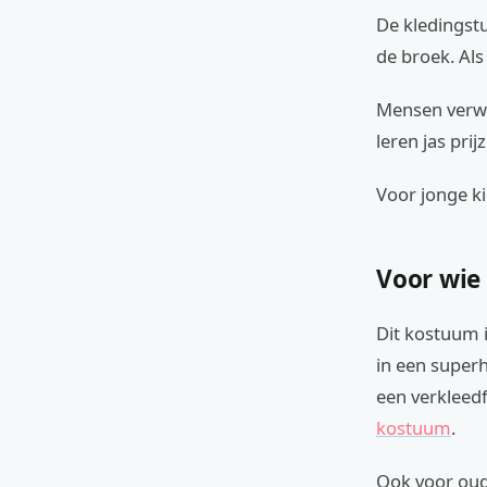
De kledingstu
de broek. Als
Mensen verwa
leren jas pri
Voor jonge k
Voor wie
Dit kostuum i
in een superh
een verkleedf
kostuum
.
Ook voor oud