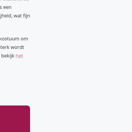
is een
jheid, wat fijn
jk kostuum om
sterk wordt
 bekijk
het