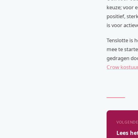
keuze; voor e
positief, ster
is voor actie
Tenslotte is 
mee te starte
gedragen door
Crow kostu
VOLGENDE
Lees he