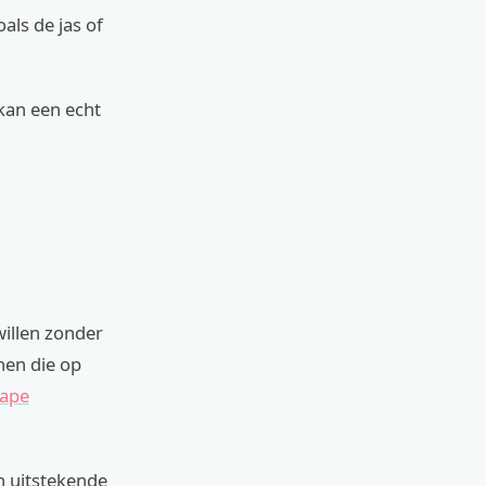
als de jas of
kan een echt
willen zonder
nen die op
ape
n uitstekende