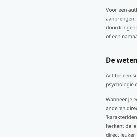
Voor een auth
aanbrengen. D
doordringende
of een namaa
De weten
Achter een su
psychologie 
Wanneer je ee
anderen direc
'karakteriden
herkent de le
direct leuker