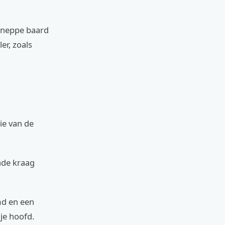
n neppe baard
er, zoals
ie van de
nde kraag
md en een
je hoofd.