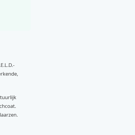
E.L.D.-
erkende,
uurlijk
nchcoat.
laarzen.