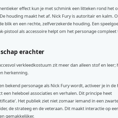
entieker effect kun je met schmink een litteken rond het 
e houding maakt het af. Nick Fury is autoritair en kalm. 
 blik en een rechte, zelfverzekerde houding. Een speelgoe
k-pistool als accessoire helpt om het personage compleet
schap erachter
ccesvol verkleedkostuum zit meer dan alleen stof en leer;
en herkenning.
n bekend personage als Nick Fury wordt, activeer je in de
t een heleboel associaties en verhalen. Dit principe heet
tificatie'. Het publiek ziet niet zomaar iemand in een zwart
ider, de strateeg en de veteraan. Dit maakt interactie op een
 en gemakkelijker.