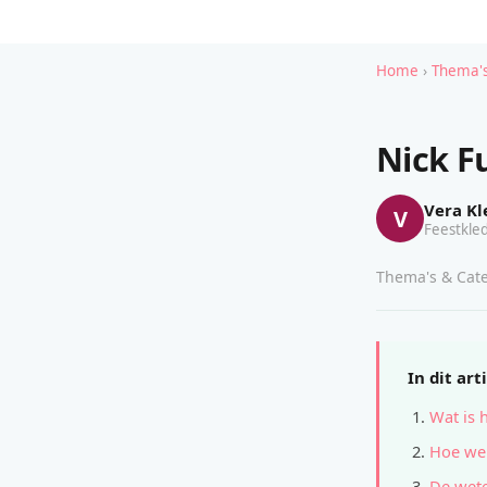
Home
›
Thema's
Nick Fu
Vera Kl
V
Feestkled
Thema's & Cate
In dit art
Wat is 
Hoe wer
De wete