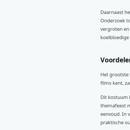
Daarnaast he
Onderzoek to
vergroten en 
koelbloedige 
Voordele
Het grootste 
films kent, za
Dit kostuum is
themafeest me
eenvoud. In v
praktische out