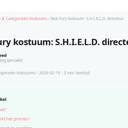
 & Categorieën Kostuums
› Nick Fury kostuum: S.H.I.E.L.D. directeur
ry kostuum: S.H.I.E.L.D. direct
eed
ing specialist
gorieën Kostuums · 2026-02-15 · 3 min leestijd
ikel
het?
kt het precies?
nschap erachter