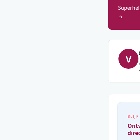
Superhel
→
V
BLIJF
Ontv
direc