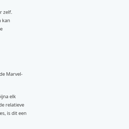
 zelf.
n kan
ie
 de Marvel-
ijna elk
e relatieve
, is dit een