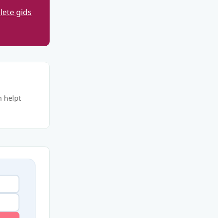
ete gids
n helpt