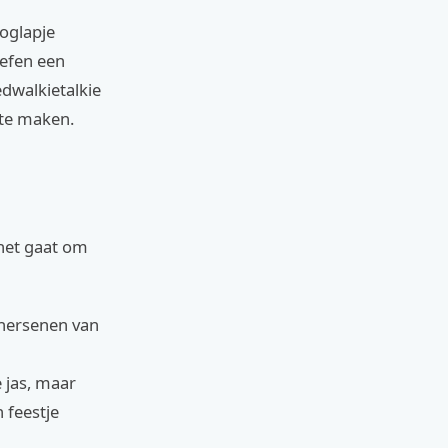
ooglapje
Oefen een
dwalkietalkie
 te maken.
 het gaat om
 hersenen van
e jas, maar
 feestje