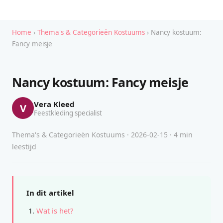
Home
›
Thema's & Categorieën Kostuums
› Nancy kostuum:
Fancy meisje
Nancy kostuum: Fancy meisje
Vera Kleed
V
Feestkleding specialist
Thema's & Categorieën Kostuums · 2026-02-15 · 4 min
leestijd
In dit artikel
Wat is het?