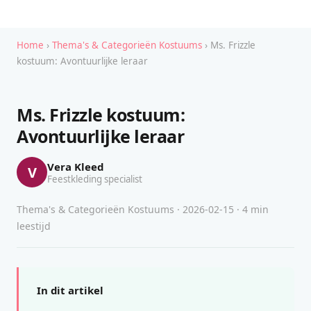
Home
›
Thema's & Categorieën Kostuums
› Ms. Frizzle
kostuum: Avontuurlijke leraar
Ms. Frizzle kostuum:
Avontuurlijke leraar
Vera Kleed
V
Feestkleding specialist
Thema's & Categorieën Kostuums · 2026-02-15 · 4 min
leestijd
In dit artikel