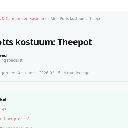
 & Categorieën Kostuums
› Mrs. Potts kostuum: Theepot
otts kostuum: Theepot
eed
ing specialist
gorieën Kostuums · 2026-02-15 · 4 min leestijd
ikel
het?
kt het precies?
nschap erachter