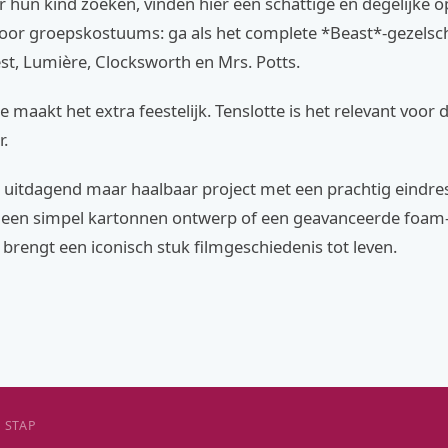
hun kind zoeken, vinden hier een schattige en degelijke opt
voor groepskostuums: ga als het complete *Beast*-gezels
est, Lumière, Clocksworth en Mrs. Potts.
 maakt het extra feestelijk. Tenslotte is het relevant voor 
r.
 uitdagend maar haalbaar project met een prachtig eindresu
r een simpel kartonnen ontwerp of een geavanceerde foam-c
 brengt een iconisch stuk filmgeschiedenis tot leven.
 STAP