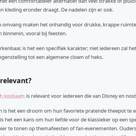
het een comfortabeler alternatief dan veel strakke of pluiz
n kleding eronder draagt. De nadelen zijn er ook.
n omvang maken het onhandig voor drukke, krappe ruimte
binnenin, vooral bij feesten.
kenbaar, is het een specifiek karakter; niet iedereen zal het
egenstelling tot een algemene clown of heks.
 relevant?
h kostuum
is relevant voor iedereen die van Disney en nost
n is het een droom om hun favoriete pratende theepot te 
s het een kans om hun liefde voor de klassieker op een spee
ier te tonen op themafeesten of fan-evenementen. Ouders