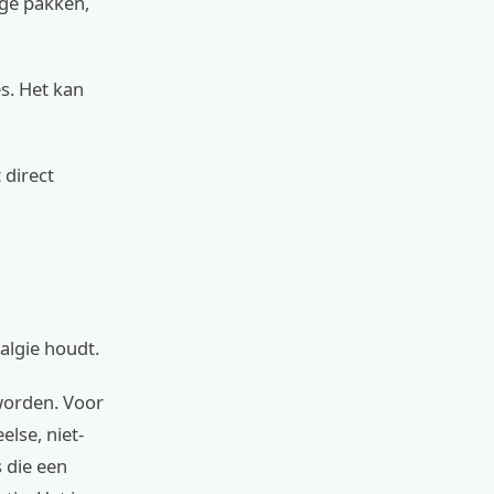
ige pakken,
s. Het kan
 direct
algie houdt.
worden. Voor
lse, niet-
 die een