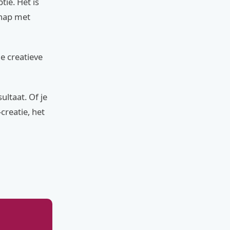
ie. Het is
chap met
de creatieve
ltaat. Of je
reatie, het