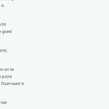
 is
icht
en goed
icht,
en en te
 juiste
. Daarnaast is
 het