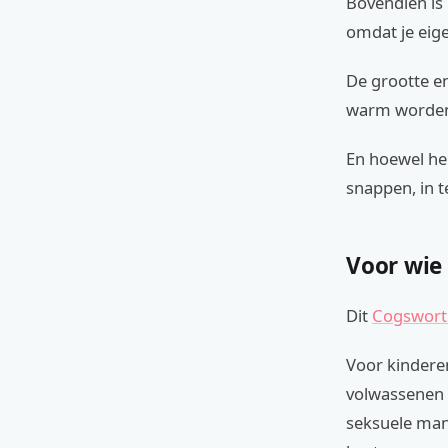
Bovendien is 
omdat je eige
De grootte e
warm worden 
En hoewel her
snappen, in t
Voor wie
Dit
Cogswort
Voor kindere
volwassenen i
seksuele man