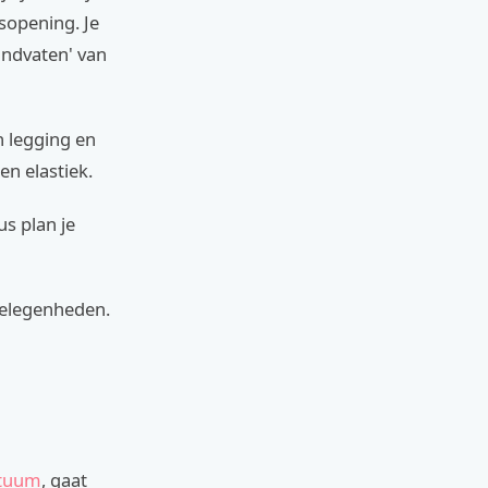
lsopening. Je
andvaten' van
n legging en
en elastiek.
us plan je
gelegenheden.
stuum
, gaat