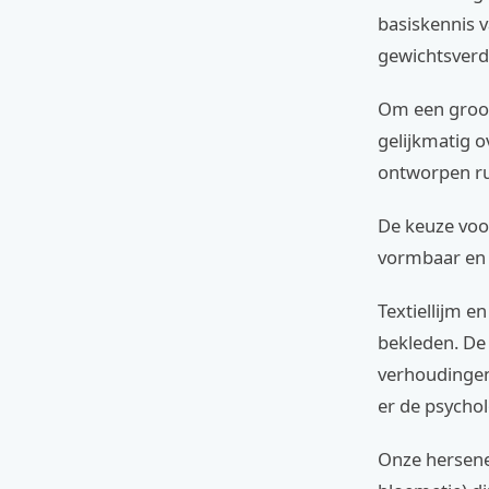
basiskennis v
gewichtsverd
Om een groot
gelijkmatig o
ontworpen r
De keuze voor
vormbaar en s
Textiellijm e
bekleden. De 
verhoudingen 
er de psycho
Onze hersenen