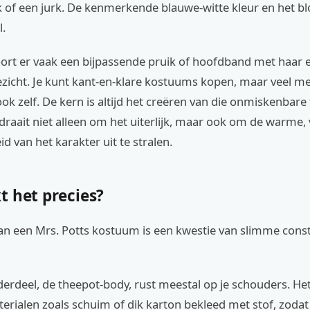
ek of een jurk. De kenmerkende blauwe-witte kleur en het 
l.
ort er vaak een bijpassende pruik of hoofdband met haar e
ezicht. Je kunt kant-en-klare kostuums kopen, maar veel m
k zelf. De kern is altijd het creëren van die onmiskenbare
 draait niet alleen om het uiterlijk, maar ook om de warme, 
id van het karakter uit te stralen.
t het precies?
an een Mrs. Potts kostuum is een kwestie van slimme const
erdeel, de theepot-body, rust meestal op je schouders. He
terialen zoals schuim of dik karton bekleed met stof, zodat j