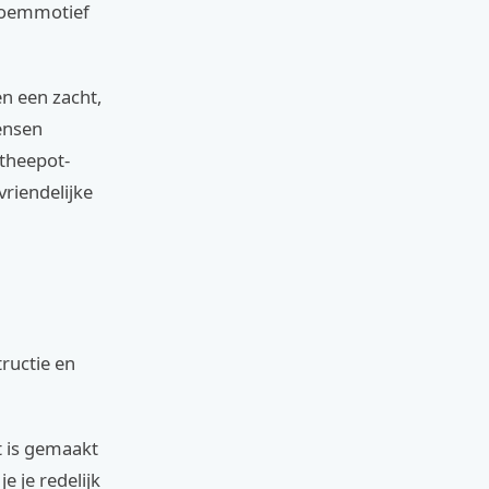
bloemmotief
n een zacht,
ensen
 theepot-
vriendelijke
ructie en
t is gemaakt
e je redelijk