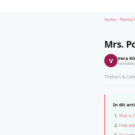
Home
›
Thema's
Mrs. P
Vera Kl
V
Feestkled
Thema's & Cate
In dit art
Wat is 
Hoe wer
De wete