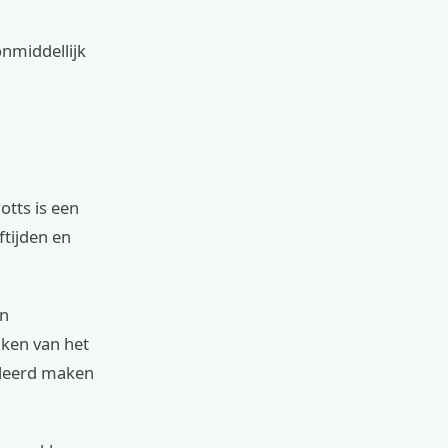
onmiddellijk
otts is een
ftijden en
en
aken van het
illeerd maken