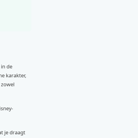
 in de
he karakter,
r zowel
isney-
t je draagt