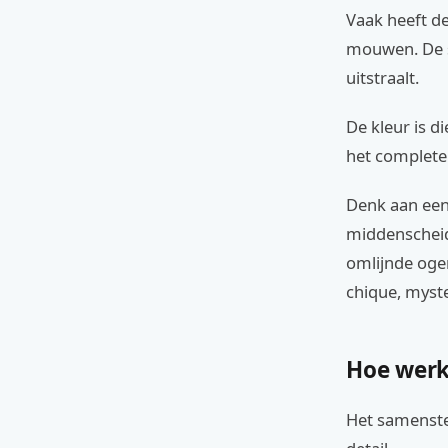
Vaak heeft de
mouwen. De st
uitstraalt.
De kleur is d
het complete 
Denk aan een 
middenscheidi
omlijnde ogen
chique, myste
Hoe werk
Het samenste