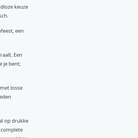
jdloze keuze
sch.
nfeest, een
raalt. Een
e je bent;
 met losse
heden
ral op drukke
e complete