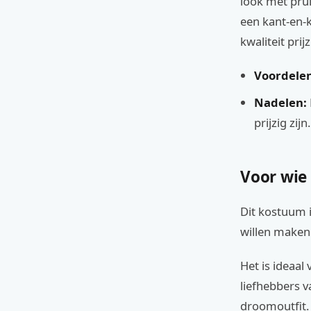
look met pru
een kant-en-
kwaliteit prijz
Voordelen
Nadelen:
prijzig zijn.
Voor wie
Dit kostuum i
willen maken
Het is ideaal
liefhebbers v
droomoutfit.