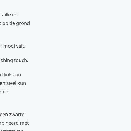
taille en
ht op de grond
f mooi valt.
ishing touch.
 flink aan
ventueel kun
r de
 een zwarte
ombineerd met