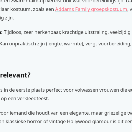
ik en zware make-up vereist ook wat voorbereidingstijd. D
klaar kostuum, zoals een
Addams Family groepskostuum
, 
ig zijn.
:
Tijdloos, zeer herkenbaar, krachtige uitstraling, veelzijdig
Kan onpraktisch zijn (lengte, warmte), vergt voorbereiding, 
 relevant?
s in de eerste plaats perfect voor volwassen vrouwen die 
 op een verkleedfeest.
 voor iemand die houdt van een elegante, maar griezelige tw
an klassieke horror of vintage Hollywood-glamour is dit ee