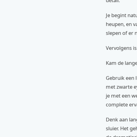
detail.
Je begint natu
heupen, en va
slepen of er 
Vervolgens is
Kam de lange 
Gebruik een l
met zwarte ey
je met een w
complete erv
Denk aan lang
sluier. Het g