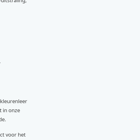
itstraling,
.
kleurenleer
t in onze
de.
ct voor het