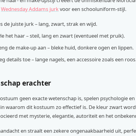
e haar- en make-upstijl creëert de onmiskenbare Morticia-u
e
Wednesday Addams jurk
voor een schooluniform-stijl.
s de juiste jurk – lang, zwart, strak en wijd.
le het haar – steil, lang en zwart (eventueel met pruik).
ng de make-up aan – bleke huid, donkere ogen en lippen.
g details toe – lange nagels, een accessoire zoals een roos
schap erachter
ostuum geen exacte wetenschap is, spelen psychologie en 
 in waarom dit kostuum zo effectief is. De kleur zwart word
ocieerd met mysterie, elegantie, autoriteit en het onbeken
aandacht en straalt een zekere ongenaakbaarheid uit, perfe