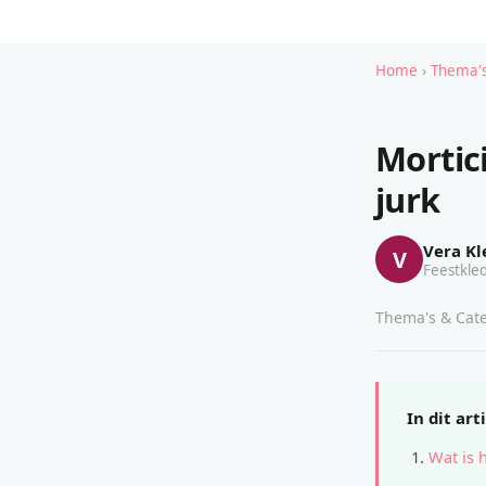
Home
›
Thema's
Mortic
jurk
Vera Kl
V
Feestkled
Thema's & Cate
In dit art
Wat is 