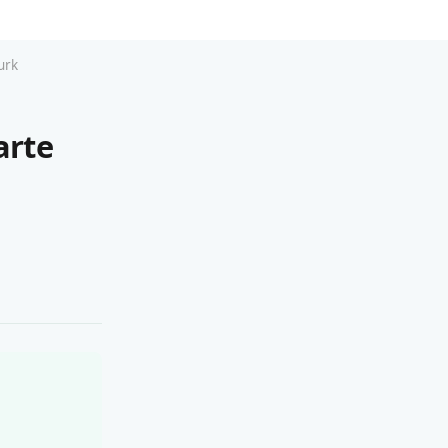
urk
arte