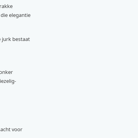
trakke
die elegantie
 jurk bestaat
donker
ezelig-
dacht voor