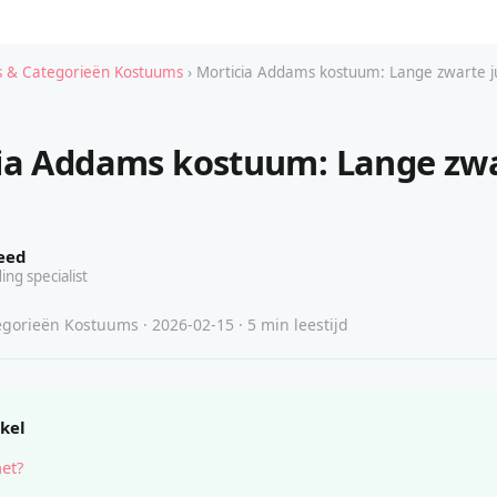
 & Categorieën Kostuums
› Morticia Addams kostuum: Lange zwarte j
ia Addams kostuum: Lange zw
eed
ing specialist
gorieën Kostuums · 2026-02-15 · 5 min leestijd
ikel
het?