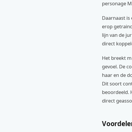
personage Mo
Daarnaast is 
erop getrain
lijn van de j
direct koppel
Het breekt me
gevoel. De co
haar en de do
Dit soort co
beoordeeld. H
direct geasso
Voordele