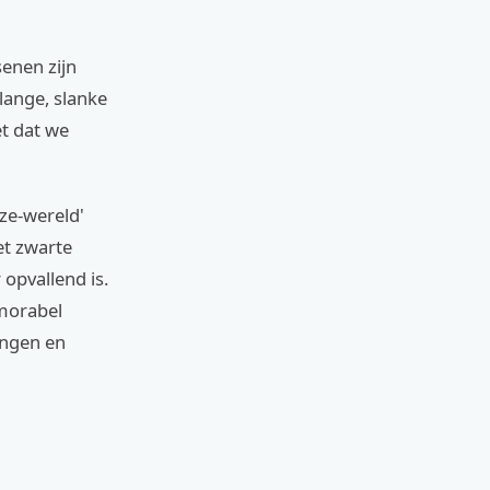
senen zijn
lange, slanke
et dat we
eze-wereld'
et zwarte
opvallend is.
emorabel
hangen en