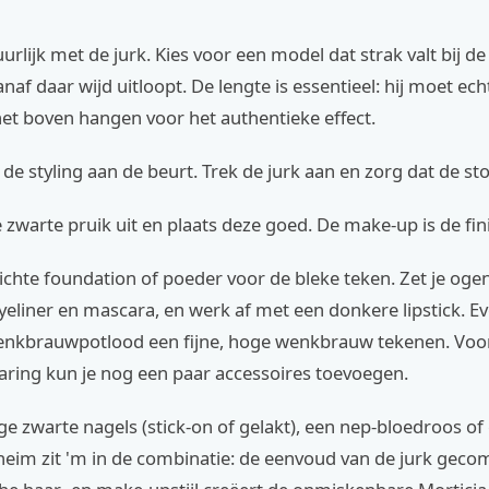
urlijk met de jurk. Kies voor een model dat strak valt bij de 
naf daar wijd uitloopt. De lengte is essentieel: hij moet ec
net boven hangen voor het authentieke effect.
 de styling aan de beurt. Trek de jurk aan en zorg dat de sto
zwarte pruik uit en plaats deze goed. De make-up is de fin
ichte foundation of poeder voor de bleke teken. Zet je ogen
eliner en mascara, en werk af met een donkere lipstick. E
enkbrauwpotlood een fijne, hoge wenkbrauw tekenen. Voo
aring kun je nog een paar accessoires toevoegen.
e zwarte nagels (stick-on of gelakt), een nep-bloedroos of
eheim zit 'm in de combinatie: de eenvoud van de jurk gec