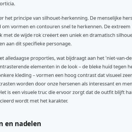
rticia.
er het principe van silhouet-herkenning. De menselijke her
d om vormen en contouren snel te herkennen. De extreem 
urk met de wijde rok creëert een uniek en dramatisch silhou
en aan dit specifieke personage.
t alledaagse proporties, wat bijdraagt aan het 'niet-van-d
ntrasterende elementen in de look – de bleke huid tegen h
nkere kleding – vormen een hoog contrast dat visueel zeer 
ntrasten worden door onze hersenen als interessant en m
et is een visuele truc die ervoor zorgt dat de outfit blijft 
cieerd wordt met het karakter.
n en nadelen