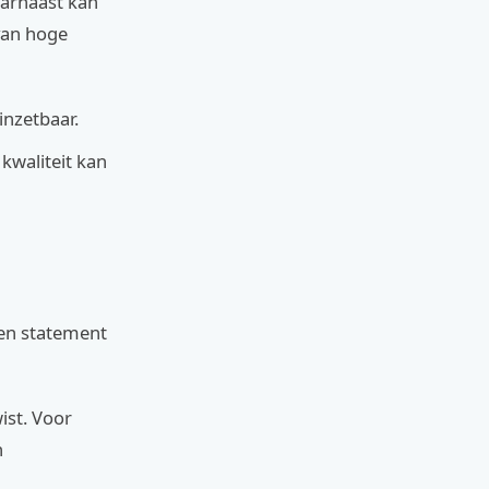
aarnaast kan
van hoge
 inzetbaar.
kwaliteit kan
een statement
ist. Voor
n