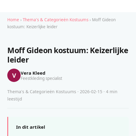
Home
›
Thema's & Categorieën Kostuums
› Moff Gideon
kostuum: Keizerlijke leider
Moff Gideon kostuum: Keizerlijke
leider
Vera Kleed
V
Feestkleding specialist
Thema's & Categorieën Kostuums · 2026-02-15 · 4 min
leestijd
In dit artikel