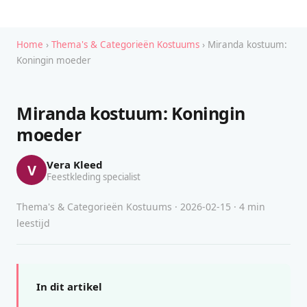
Home
›
Thema's & Categorieën Kostuums
› Miranda kostuum:
Koningin moeder
Miranda kostuum: Koningin
moeder
Vera Kleed
V
Feestkleding specialist
Thema's & Categorieën Kostuums · 2026-02-15 · 4 min
leestijd
In dit artikel