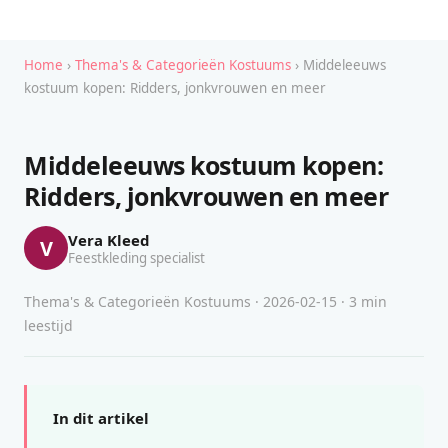
Home
›
Thema's & Categorieën Kostuums
› Middeleeuws
kostuum kopen: Ridders, jonkvrouwen en meer
Middeleeuws kostuum kopen:
Ridders, jonkvrouwen en meer
Vera Kleed
V
Feestkleding specialist
Thema's & Categorieën Kostuums · 2026-02-15 · 3 min
leestijd
In dit artikel