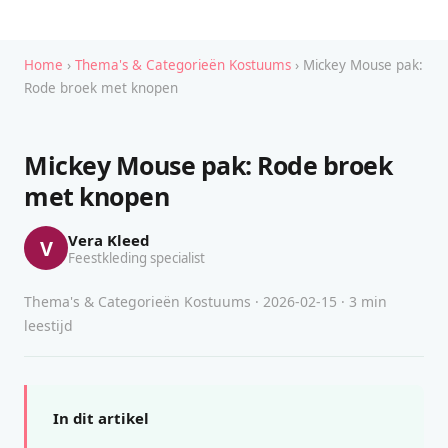
Home
›
Thema's & Categorieën Kostuums
› Mickey Mouse pak:
Rode broek met knopen
Mickey Mouse pak: Rode broek
met knopen
Vera Kleed
V
Feestkleding specialist
Thema's & Categorieën Kostuums · 2026-02-15 · 3 min
leestijd
In dit artikel