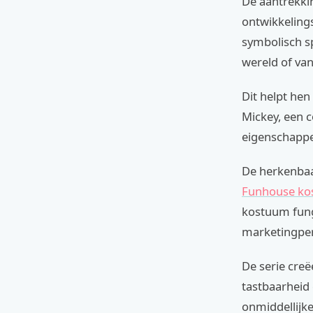
De aantrekki
ontwikkelings
symbolisch sp
wereld of van
Dit helpt hen
Mickey, een 
eigenschappe
De herkenbaar
Funhouse k
kostuum fung
marketingper
De serie cre
tastbaarheid 
onmiddellijke