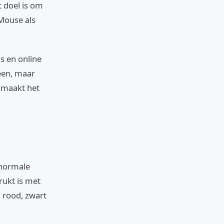
t doel is om
 Mouse als
s en online
ween, maar
e maakt het
 normale
rukt is met
n rood, zwart