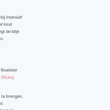
ij intensief
et kind
t de blije
n.
e Roadster
t
Mickey
 te brengen.
ol