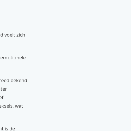
d voelt zich
n emotionele
breed bekend
ster
ef
eksels, wat
t is de