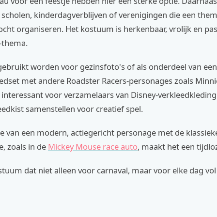
u voor een feestje hebben hier een sterke optie. Daarnaast
 scholen, kinderdagverblijven of verenigingen die een the
cht organiseren. Het kostuum is herkenbaar, vrolijk en pa
-thema.
gebruikt worden voor gezinsfoto's of als onderdeel van een
edset met andere Roadster Racers-personages zoals Minnie
et interessant voor verzamelaars van Disney-verkleedkledin
eedkist samenstellen voor creatief spel.
e van een modern, actiegericht personage met de klassie
, zoals in de
Mickey Mouse race auto
, maakt het een tijdlo
stuum dat niet alleen voor carnaval, maar voor elke dag vo