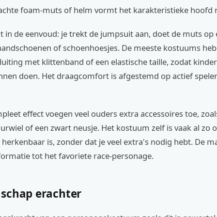
zachte foam-muts of helm vormt het karakteristieke hoofd 
t in de eenvoud: je trekt de jumpsuit aan, doet de muts op
handschoenen of schoenhoesjes. De meeste kostuums he
uiting met klittenband of een elastische taille, zodat kinder
unnen doen. Het draagcomfort is afgestemd op actief spele
leet effect voegen veel ouders extra accessoires toe, zoal
rwiel of een zwart neusje. Het kostuum zelf is vaak al zo
t herkenbaar is, zonder dat je veel extra's nodig hebt. De ma
formatie tot het favoriete race-personage.
schap erachter