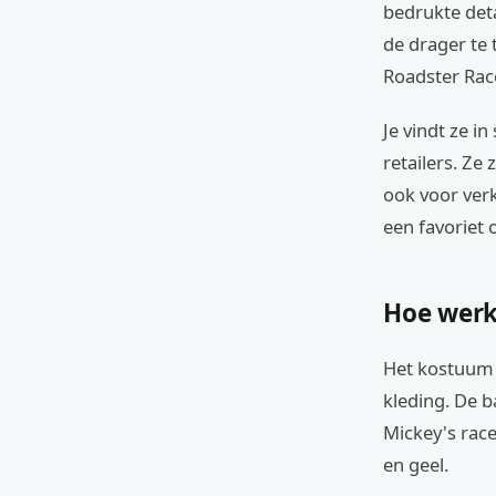
bedrukte deta
de drager te
Roadster Race
Je vindt ze i
retailers. Ze
ook voor ver
een favoriet 
Hoe werk
Het kostuum w
kleding. De b
Mickey's race
en geel.