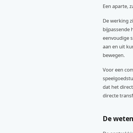
Een aparte, 
De werking zi
bijpassende 
eenvoudige sl
aan en uit k
bewegen.
Voor een comp
speelgoedstuu
dat het direc
directe trans
De weten