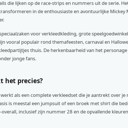
ils die lijken op de race-strips en nummers uit de serie. He
 transformeren in de enthousiaste en avontuurlijke Mickey
r.
n speciaalzaken voor verkleedkleding, grote speelgoedwinkel
 zijn vooral populair rond themafeesten, carnaval en Hallo
kleedpartijtjes thuis. De herkenbaarheid van het personag
onder jonge fans.
t het precies?
erkt als een complete verkleedset die je aantrekt over je
asis is meestal een jumpsuit of een broek met shirt die bed
-overall, inclusief zijn nummer 28 en de opvallende kleure