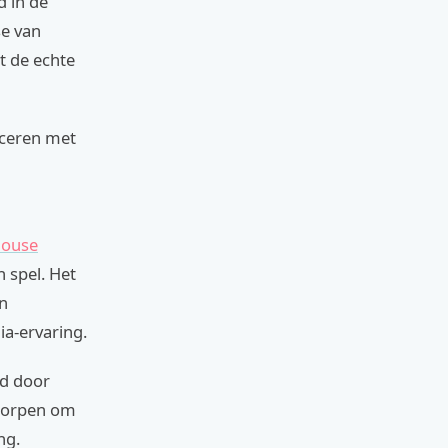
d in de
se van
t de echte
ficeren met
Mouse
n spel. Het
en
ia-ervaring.
nd door
tworpen om
ng.