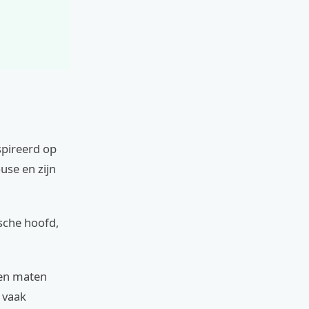
spireerd op
use en zijn
ische hoofd,
sen maten
 vaak