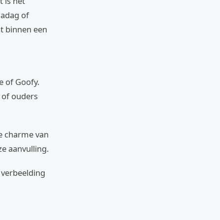
 is het
madag of
st binnen een
 of Goofy.
g of ouders
ke charme van
ze aanvulling.
l verbeelding