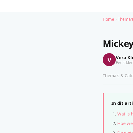
Home
›
Thema's
Mickey
Vera Kl
V
Feestkled
Thema's & Cate
In dit art
Wat is 
Hoe wer
De wete