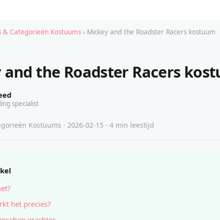
 & Categorieën Kostuums
› Mickey and the Roadster Racers kostuum
 and the Roadster Racers kos
eed
ing specialist
gorieën Kostuums · 2026-02-15 · 4 min leestijd
ikel
het?
kt het precies?
nschap erachter