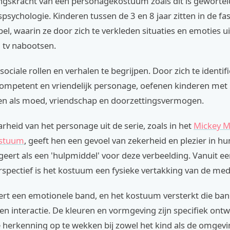
ngskracht van een personagekostuum zoals dit is gewortel
psychologie. Kinderen tussen de 3 en 8 jaar zitten in de fa
el, waarin ze door zich te verkleden situaties en emoties ui
 tv nabootsen.
 sociale rollen en verhalen te begrijpen. Door zich te identi
competent en vriendelijk personage, oefenen kinderen met
n als moed, vriendschap en doorzettingsvermogen.
heid van het personage uit de serie, zoals in het
Mickey 
ostuum
, geeft hen een gevoel van zekerheid en plezier in hu
eert als een 'hulpmiddel' voor deze verbeelding. Vanuit e
spectief is het kostuum een fysieke vertakking van de med
ëert een emotionele band, en het kostuum versterkt die ba
en interactie. De kleuren en vormgeving zijn specifiek on
 herkenning op te wekken bij zowel het kind als de omgevi