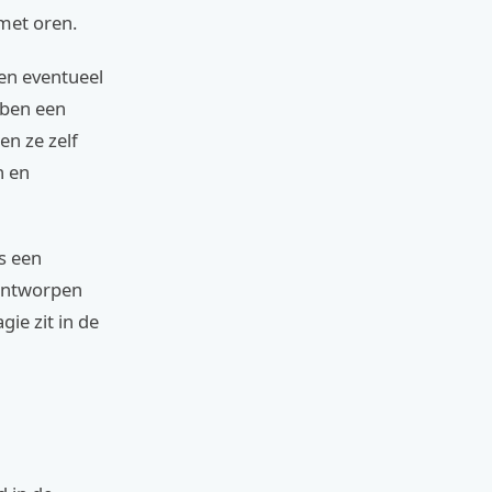
met oren.
 en eventueel
bben een
en ze zelf
n en
s een
 ontworpen
gie zit in de