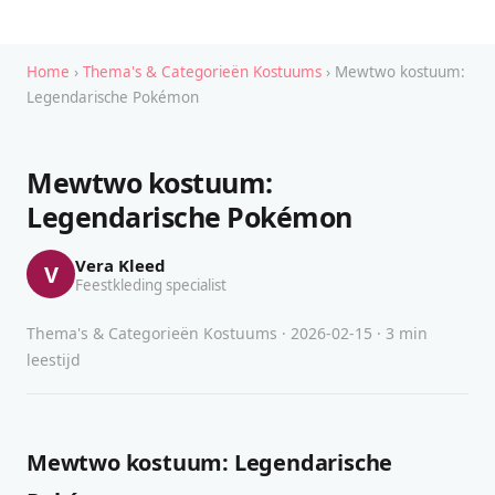
Home
›
Thema's & Categorieën Kostuums
› Mewtwo kostuum:
Legendarische Pokémon
Mewtwo kostuum:
Legendarische Pokémon
Vera Kleed
V
Feestkleding specialist
Thema's & Categorieën Kostuums · 2026-02-15 · 3 min
leestijd
Mewtwo kostuum: Legendarische