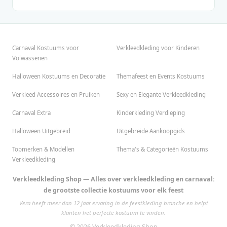
Carnaval Kostuums voor
Verkleedkleding voor Kinderen
Volwassenen
Halloween Kostuums en Decoratie
Themafeest en Events Kostuums
Verkleed Accessoires en Pruiken
Sexy en Elegante Verkleedkleding
Carnaval Extra
Kinderkleding Verdieping
Halloween Uitgebreid
Uitgebreide Aankoopgids
Topmerken & Modellen
Thema's & Categorieën Kostuums
Verkleedkleding
Verkleedkleding Shop — Alles over verkleedkleding en carnaval:
de grootste collectie kostuums voor elk feest
Vera heeft meer dan 12 jaar ervaring in de feestkleding branche en helpt
klanten het perfecte kostuum te vinden.
© 2026 Verkleedkleding Shop